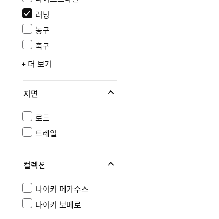
러닝
농구
축구
+ 더 보기
지면
로드
트레일
컬렉션
나이키 페가수스
나이키 보메로