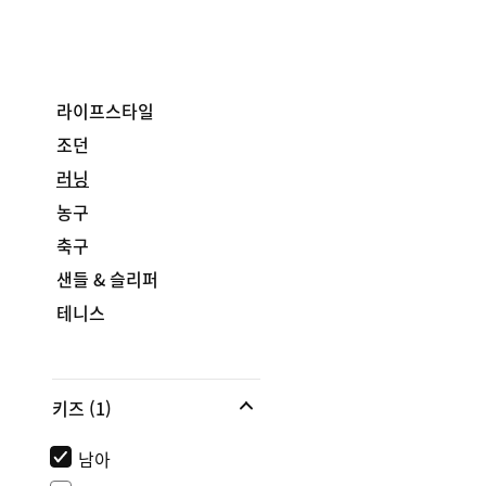
라이프스타일
조던
러닝
농구
축구
샌들 & 슬리퍼
테니스
키즈
(1)
남아