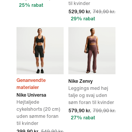
til kvinder
25% rabat
529,90 kr.
749,90 kr.
29% rabat
Genanvendte
Nike Zenvy
materialer
Leggings med høj
Nike Universa
talje og svaj uden
Højtaljede
søm foran til kvinder
cykelshorts (20 cm)
579,90 kr.
799,90 kr.
uden sømme foran
27% rabat
til kvinder
399,90 kr.
549,90 kr.