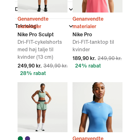
Detaljer
Genanvendte
Genanvendte
Teknologi
materialer
materialer
Nike Pro Sculpt
Nike Pro
Dri-FIT-cykelshorts
Dri-FIT-tanktop til
med høj talje til
kvinder
kvinder (13 cm)
189,90 kr.
249,90 kr.
249,90 kr.
349,90 kr.
24% rabat
28% rabat
Genanvendte