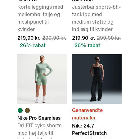
Korte leggings med
Justerbar sports-bh-
mellemhøj talje og
tanktop med
meshpanel til
medium støtte og
kvinder
indlæg til kvinder
219,90 kr.
299,90 kr.
219,90 kr.
299,90 kr.
26% rabat
26% rabat
Genanvendte
materialer
Nike Pro Seamless
Dri-FIT-cykelshorts
Nike 24.7
med høj talje til
PerfectStretch