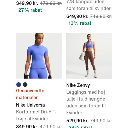
7/8-længde uden
349,90 kr.
479,90 kr.
søm foran til kvinder
27% rabat
649,90 kr.
749,90 kr.
13% rabat
Nike Zenvy
Genanvendte
Leggings med høj
materialer
talje i fuld længde
Nike Universa
uden søm foran til
Kortærmet Dri-FIT-
kvinder
trøje til kvinder
529,90 kr.
749,90 kr.
349,90 kr.
479,90 kr.
29% rabat