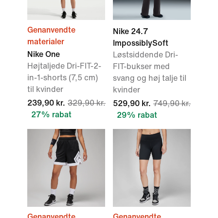
Genanvendte
Nike 24.7
materialer
ImpossiblySoft
Nike One
Løstsiddende Dri-
Højtaljede Dri-FIT-2-
FIT-bukser med
in-1-shorts (7,5 cm)
svang og høj talje til
til kvinder
kvinder
239,90 kr.
329,90 kr.
529,90 kr.
749,90 kr.
27% rabat
29% rabat
Genanvendte
Genanvendte