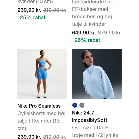
kvinder (13 cm)
Løstsiddende Dri-
FIT-bukser med
239,90 kr.
319,90 kr.
brede ben og høj
25% rabat
talje til kvinder
649,90 kr.
879,90 kr.
26% rabat
Nike Pro Seamless
Nike 24.7
Cykelshorts med høj
ImpossiblySoft
talje til kvinder (13
Oversized Dri-FIT-
cm)
trøje med 1/2 lynlås
239,90 kr.
319,90 kr.