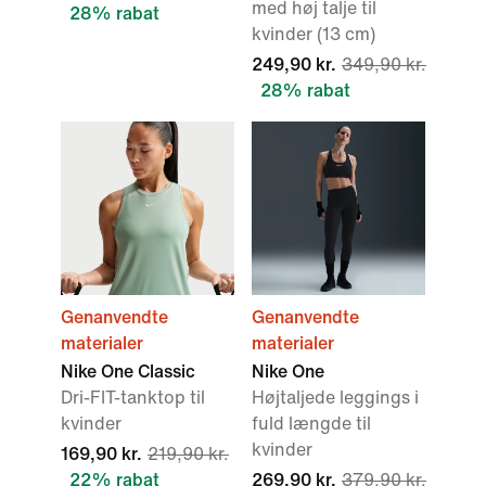
med høj talje til
28% rabat
kvinder (13 cm)
249,90 kr.
349,90 kr.
28% rabat
Genanvendte
Genanvendte
materialer
materialer
Nike One Classic
Nike One
Dri-FIT-tanktop til
Højtaljede leggings i
kvinder
fuld længde til
kvinder
169,90 kr.
219,90 kr.
22% rabat
269,90 kr.
379,90 kr.