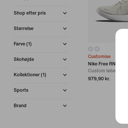
Shop efter pris
Størrelse
Farve
(
1
)
Customise
Skohøjde
Nike Free RN By Y
Custom løbesko til 
Kollektioner
(
1
)
979,90 kr.
Sports
Brand