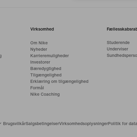
Virksomhed
Fællesskabsrab
Studerende
Om Nike
Underviser
Nyheder
Sundhedsperso
g
Karrieremuligheder
Investorer
Bæredygtighed
Tilgængelighed
Erklæring om tilgængelighed
Formål
Nike Coaching
Brugsvilkår
Salgsbetingelser
Virksomhedsoplysninger
Politik for da