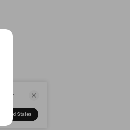
States.
United States