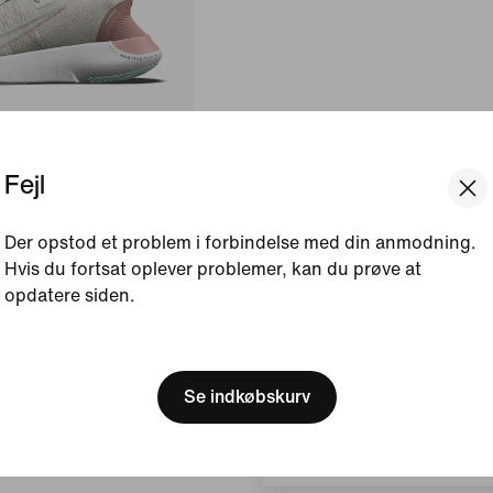
Fejl
Der opstod et problem i forbindelse med din anmodning.
ou
Hvis du fortsat oplever problemer, kan du prøve at
vej til kvinder
opdatere siden.
[ Code: D1B61E47 ]
We think you are in United 
Update your location?
Se indkøbskurv
Danmark