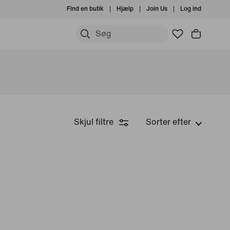
Find en butik
Hjælp
Join Us
Log ind
Skjul filtre
Sorter efter