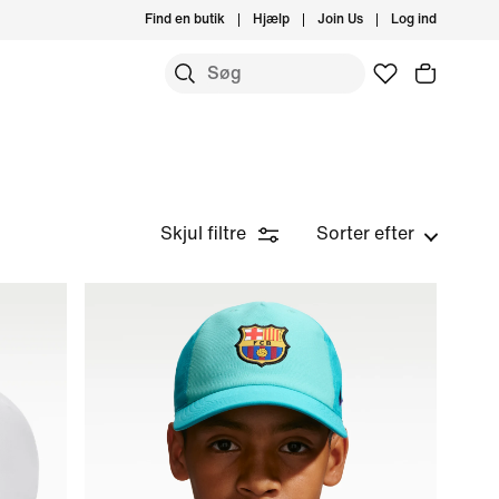
Find en butik
Hjælp
Join Us
Log ind
Skjul filtre
Sorter efter