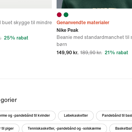
 buet skygge til mindre
Genanvendte materialer
Nike Peak
Beanie med standardmanchet til s
.
25% rabat
børn
149,90 kr.
189,90 kr.
21% rabat
gorier
ærme og -pandebånd til kvinder
Løbekasketter
Pandebånd til bas
til piger
Tenniskasketter, -pandebånd og -solskærme
Basketball