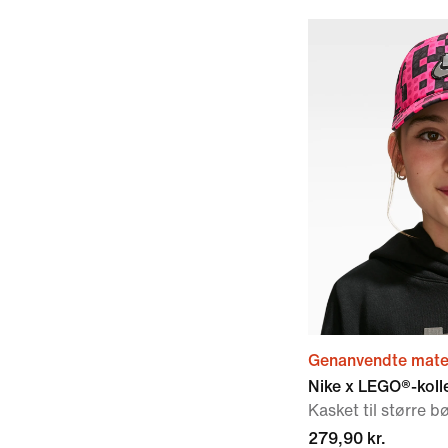
Genanvendte mater
Nike x LEGO®-koll
Kasket til større b
279,90 kr.