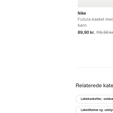
Nike
Futura-kasket med
børn
89,90 kr.
119,90 kr
Relaterede kate
Løbekasketter, -solsk
Løbetilbehør og -udstyr 