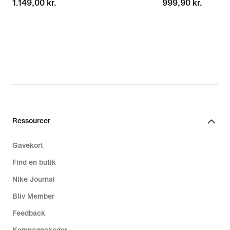
1.149,00 kr.
1.149,00 kr.
999,90 kr.
999,90 kr.
Ressourcer
Gavekort
Find en butik
Nike Journal
Bliv Member
Feedback