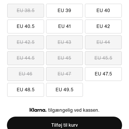
EU 38.5
EU 39
EU 40
EU 40.5
EU 41
EU 42
EU 42.5
EU 43
EU 44
EU 44.5
EU 45
EU 45.5
EU 46
EU 47
EU 47.5
EU 48.5
EU 49.5
tilgængelig ved kassen.
Klarna
Tilføj til kurv