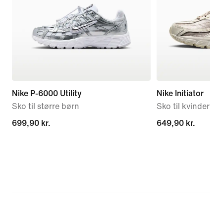
Nike P-6000 Utility
Nike Initiator
Sko til større børn
Sko til kvinder
699,90 kr.
699,90 kr.
649,90 kr.
649,90 kr.