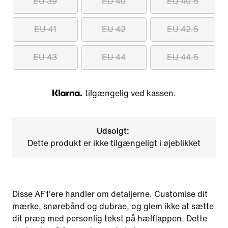
EU 39
EU 40
EU 40.5
EU 41
EU 42
EU 42.5
EU 43
EU 44
EU 44.5
tilgængelig ved kassen.
Klarna
Udsolgt:
Dette produkt er ikke tilgængeligt i øjeblikket
Disse AF1'ere handler om detaljerne. Customise dit
mærke, snørebånd og dubrae, og glem ikke at sætte
dit præg med personlig tekst på hælflappen. Dette