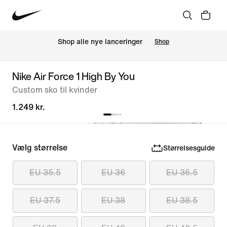
Shop alle nye lanceringer
Shop
Nike Air Force 1 High By You
Custom sko til kvinder
1.249 kr.
Vælg størrelse
Størrelsesguide
EU 35.5
EU 36
EU 36.5
EU 37.5
EU 38
EU 38.5