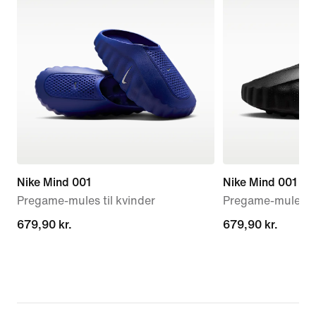
Nike Mind 001
Nike Mind 001
Pregame-mules til kvinder
Pregame-mules t
679,90 kr.
679,90 kr.
679,90 kr.
679,90 kr.