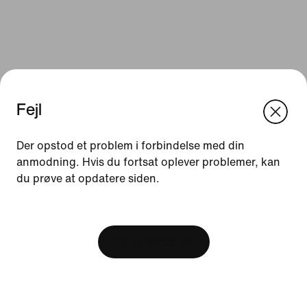
Fejl
We think you are in United States.
Update your location?
Der opstod et problem i forbindelse med din
anmodning. Hvis du fortsat oplever problemer, kan
Ressourcer
du prøve at opdatere siden.
Danmark
United States
Gavekort
[ Code: D1B61E47 ]
Find en butik
Se indkøbskurv
Nike Journal
Bliv Member
Feedback