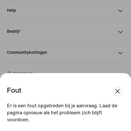
Help
Bedrijf
Communitykortingen
Nederland
Fout
©
2026
Nike, Inc. Alle rechten voorbehouden
Handleidingen
Er is een fout opgetreden bij je aanvraag. Laad de
Gebruiksvoorwaarden
pagina opnieuw als het probleem zich blijft
Verkoopvoorwaarden
voordoen.
Bedrijfsgegevens
Privacy- en cookiebeleid