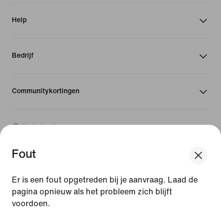
Help
Bedrijf
Communitykortingen
Nederland
Fout
©
2026
Nike, Inc. Alle rechten voorbehouden
Handleidingen
Er is een fout opgetreden bij je aanvraag. Laad de
Gebruiksvoorwaarden
pagina opnieuw als het probleem zich blijft
Verkoopvoorwaarden
voordoen.
Bedrijfsgegevens
Privacy- en cookiebeleid