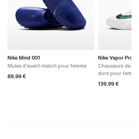
Nike Mind 001
Nike Vapor Pro 3
Mules d'avant-match pour femme
Chaussure de ten
dure pour femme
89,99 €
89,99 €
139,99 €
139,99 €