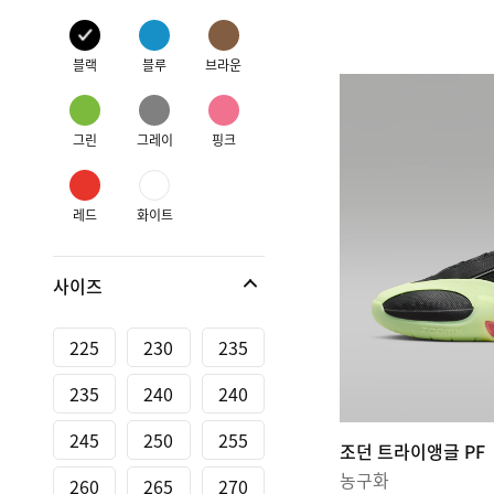
블랙
블루
브라운
그린
그레이
핑크
레드
화이트
사이즈
225
230
235
235
240
240
245
250
255
조던 트라이앵글 PF
농구화
260
265
270