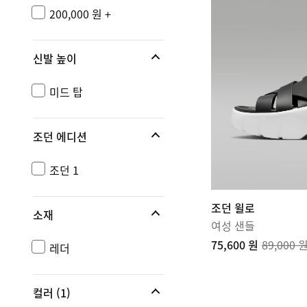
200,000 원 +
신발 높이
미드 탑
조던 에디션
조던 1
조던 윌로
소재
여성 샌들
75,600 원
89,000 
레더
컬러
(1)