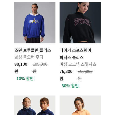
조던 브루클린 플리스
나이키 스포츠웨어
남성 풀오버 후디
피닉스 플리스
98,100
109,000
여성 모크넥 스웻셔츠
원
원
76,300
109,000
10% 할인
원
원
30% 할인