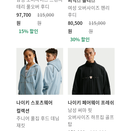
피닉스 플리스
테리 풀오버 후디
여성 오버사이즈 헨리
97,700
115,000
후디
원
원
80,500
115,000
15% 할인
원
원
30% 할인
나이키 스포츠웨어
나이키 페어웨이 프레쉬
남성 써마 핏
컬렉션
오버사이즈 하프집 골프
주니어 풀집 후드 데님
탑
재킷