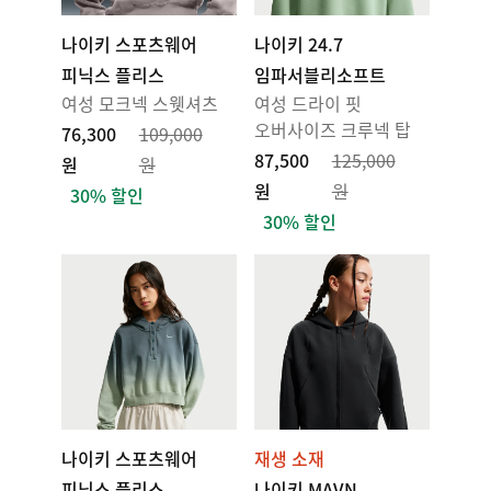
나이키 스포츠웨어
나이키 24.7
피닉스 플리스
임파서블리소프트
여성 모크넥 스웻셔츠
여성 드라이 핏
오버사이즈 크루넥 탑
76,300
109,000
87,500
125,000
원
원
원
원
30% 할인
30% 할인
나이키 스포츠웨어
재생 소재
피닉스 플리스
나이키 MAVN