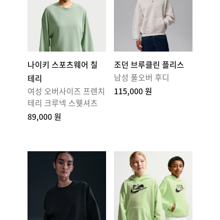
나이키 스포츠웨어 칠
조던 브루클린 플리스
남성 풀오버 후디
테리
여성 오버사이즈 프렌치
115,000 원
테리 크루넥 스웻셔츠
89,000 원