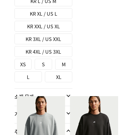
KR L / US M
KR XL / US L
KR XXL / US XL
KR 3XL / US XXL
KR 4XL / US 3XL
XS
S
M
L
XL
소재 무게
기술
추가 사이즈