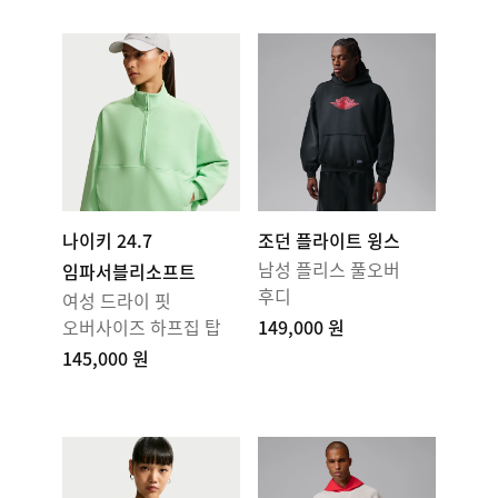
나이키 24.7
조던 플라이트 윙스
남성 플리스 풀오버
임파서블리소프트
후디
여성 드라이 핏
오버사이즈 하프집 탑
149,000 원
145,000 원