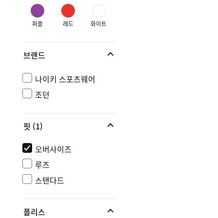
퍼플
레드
화이트
브랜드
나이키 스포츠웨어
조던
핏
(1)
오버사이즈
루즈
스탠다드
플리스