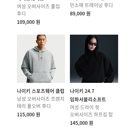
민소매 트레이닝 후디
여성 오버사이즈 풀집
후디
89,000 원
109,000 원
나이키 스포츠웨어 클럽
나이키 24.7
남성 오버사이즈 프렌치
임파서블리소프트
테리 풀오버 후디
여성 드라이 핏
115,000 원
오버사이즈 하프집 탑
145,000 원