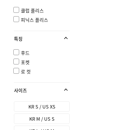
클럽 플리스
피닉스 플리스
특징
후드
포켓
로 컷
사이즈
KR S / US XS
KR M / US S