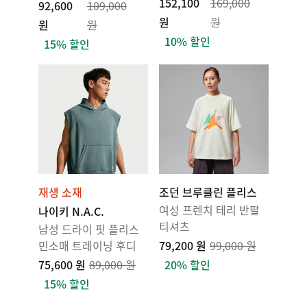
152,100
169,000
92,600
109,000
원
원
원
원
10% 할인
15% 할인
재생 소재
조던 브루클린 플리스
여성 프렌치 테리 반팔
나이키 N.A.C.
티셔츠
남성 드라이 핏 플리스
민소매 트레이닝 후디
79,200 원
99,000 원
75,600 원
89,000 원
20% 할인
15% 할인