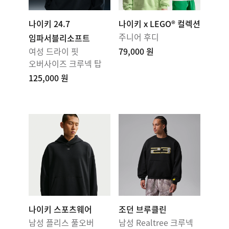
나이키 24.7
나이키 x LEGO® 컬렉션
주니어 후디
임파서블리소프트
여성 드라이 핏
79,000 원
오버사이즈 크루넥 탑
125,000 원
나이키 스포츠웨어
조던 브루클린
남성 플리스 풀오버
남성 Realtree 크루넥