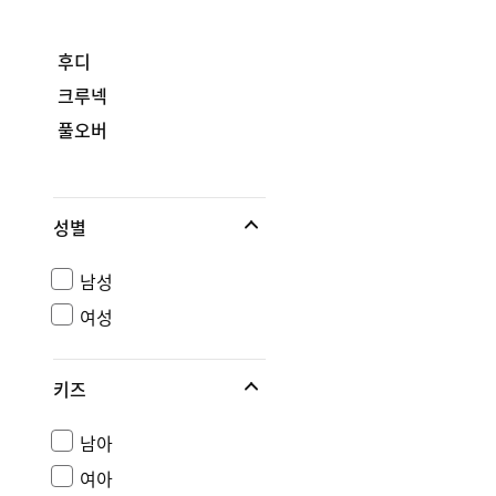
후디
크루넥
풀오버
성별
남성
여성
키즈
남아
여아