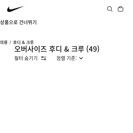
상품으로 건너뛰기
의류
/
후디 & 크루
오버사이즈 후디 & 크루
(49)
필터 숨기기
정렬 기준: