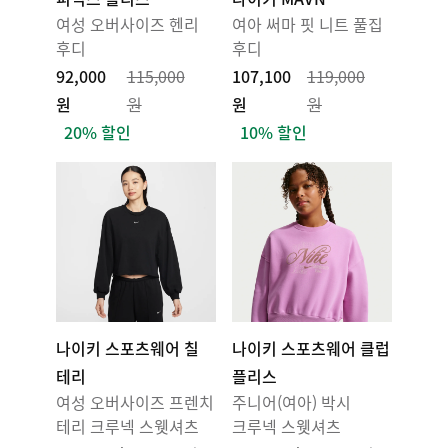
여성 오버사이즈 헨리
여아 써마 핏 니트 풀집
후디
후디
92,000
115,000
107,100
119,000
원
원
원
원
20% 할인
10% 할인
나이키 스포츠웨어 칠
나이키 스포츠웨어 클럽
테리
플리스
여성 오버사이즈 프렌치
주니어(여아) 박시
테리 크루넥 스웻셔츠
크루넥 스웻셔츠