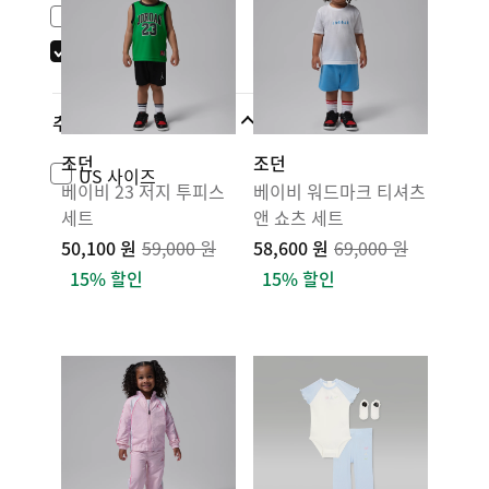
나이키 스포츠웨어
조던
추가 사이즈
조던
조던
US 사이즈
베이비 23 저지 투피스
베이비 워드마크 티셔츠
세트
앤 쇼츠 세트
50,100 원
59,000 원
58,600 원
69,000 원
15% 할인
15% 할인