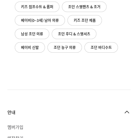
키즈 점프수트 & 롬퍼
조던 스웻팬츠 & 조거
베이비(0~3세) 남아 의류
키즈 조던 제품
남성 조던 의류
조던 후디 & 스웻셔츠
베이비 신발
조던 농구 의류
조던 바디수트
안내
멤버가입