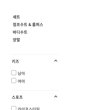
세트
점프수트 & 롬퍼스
바디수트
양말
키즈
남아
여아
스포츠
라이프스타일