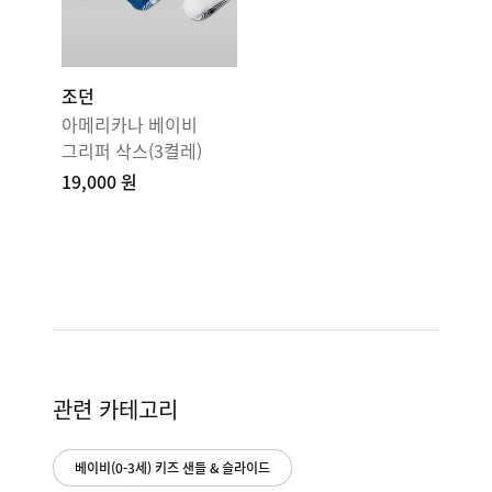
조던
아메리카나 베이비
그리퍼 삭스(3켤레)
19,000 원
관련 카테고리
베이비(0-3세) 키즈 샌들 & 슬라이드