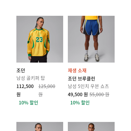
조던
재생 소재
남성 골키퍼 탑
조던 브루클린
112,500
125,000
남성 5인치 우븐 쇼츠
원
원
49,500 원
55,000 원
10% 할인
10% 할인