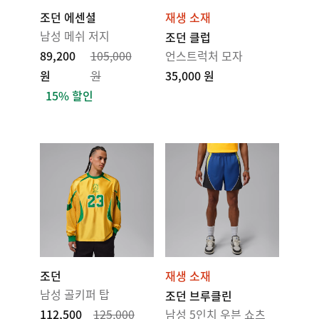
조던 에센셜
재생 소재
남성 메쉬 저지
조던 클럽
89,200
105,000
언스트럭처 모자
원
원
35,000 원
15% 할인
조던
재생 소재
남성 골키퍼 탑
조던 브루클린
112,500
125,000
남성 5인치 우븐 쇼츠