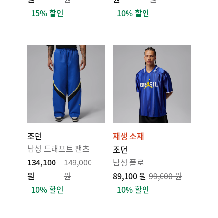
15% 할인
10% 할인
조던
재생 소재
남성 드래프트 팬츠
조던
134,100
149,000
남성 폴로
원
원
89,100 원
99,000 원
10% 할인
10% 할인