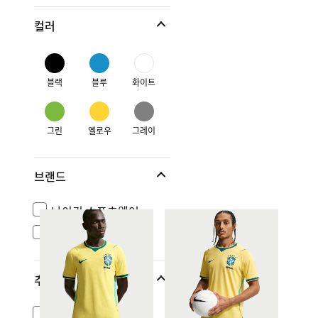
컬러
블랙
블루
화이트
그린
옐로우
그레이
브랜드
나이키 스포츠웨어
조던
추가 사이즈
아시아 사이즈