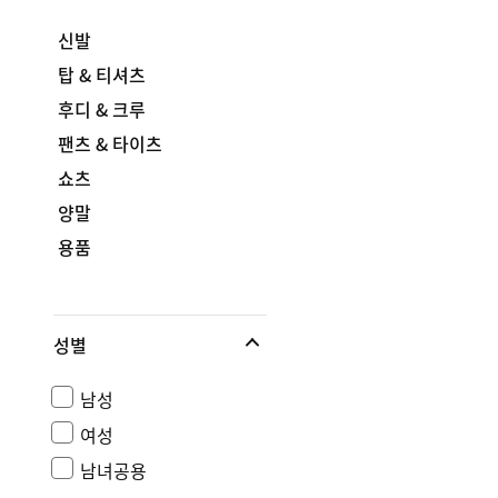
신발
탑 & 티셔츠
후디 & 크루
팬츠 & 타이츠
쇼츠
양말
용품
성별
남성
여성
남녀공용