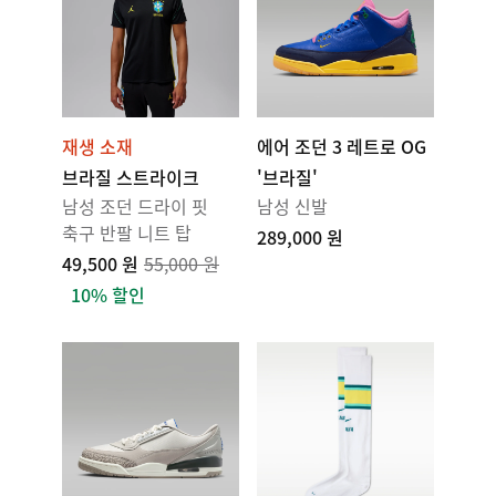
재생 소재
에어 조던 3 레트로 OG
브라질 스트라이크
'브라질'
남성 조던 드라이 핏
남성 신발
축구 반팔 니트 탑
289,000 원
49,500 원
55,000 원
10% 할인