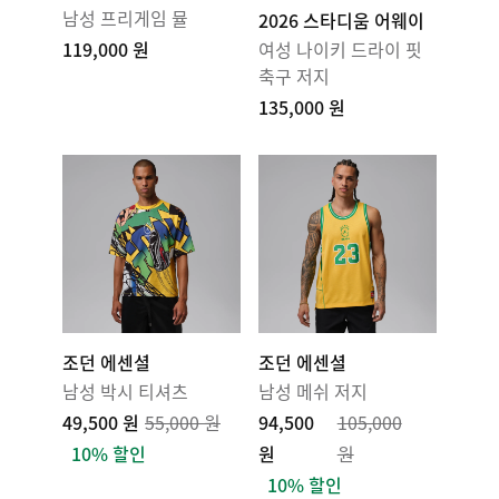
남성 프리게임 뮬
2026 스타디움 어웨이
119,000 원
여성 나이키 드라이 핏
축구 저지
135,000 원
조던 에센셜
조던 에센셜
남성 박시 티셔츠
남성 메쉬 저지
49,500 원
55,000 원
94,500
105,000
10% 할인
원
원
10% 할인