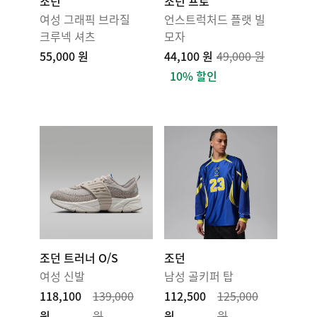
조던
조던 프로
여성 그래픽 브라질
언스트럭처드 플랫 빌
크루넥 셔츠
모자
55,000 원
44,100 원
49,000 원
10% 할인
조던 트러너 O/S
조던
여성 신발
남성 골키퍼 탑
118,100
139,000
112,500
125,000
원
원
원
원