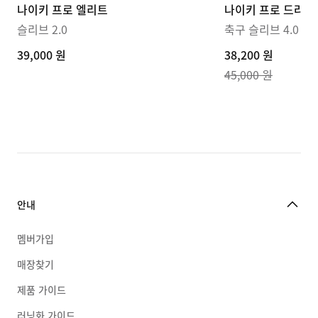
나이키 프로 엘리트
나이키 프로 드라이
슬리브 2.0
축구 슬리브 4.0
39,000
39,000 원
current
38,200 원
원
price
45,000 원
38,200
원,
original
price
45,000
원
안내
멤버가입
매장찾기
제품 가이드
러닝화 가이드