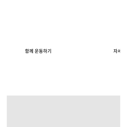
스포츠 & 웰니스 앱
SNKRS
언제 어디서든
최고의 
운동하기
커뮤니티
함께 운동하기
자세히