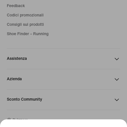
Feedback
Codici promozionali
Consigli sui prodotti
Shoe Finder – Running
Assistenza
Azienda
Sconto Community
Svizzera