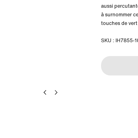
aussi percutant
à surnommer cett
touches de vert
SKU : IH7855-1