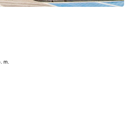
p. m.