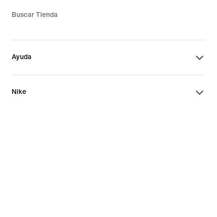
Buscar Tienda
Ayuda
Nike
Puerto Rico
©
2026
Nike, Inc. Todos los derechos reservados
Términos de uso
Política de privacidad y cookies