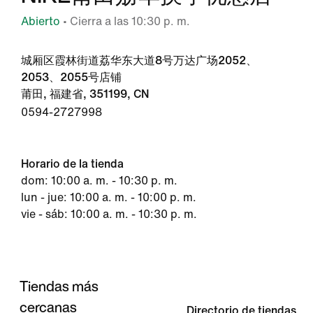
Abierto
• Cierra a las 10:30 p. m.
城厢区霞林街道荔华东大道8号万达广场2052、
2053、2055号店铺
莆田, 福建省, 351199, CN
0594-2727998
Horario de la tienda
dom: 10:00 a. m. - 10:30 p. m.
lun - jue: 10:00 a. m. - 10:00 p. m.
vie - sáb: 10:00 a. m. - 10:30 p. m.
Tiendas más
cercanas
Directorio de tiendas