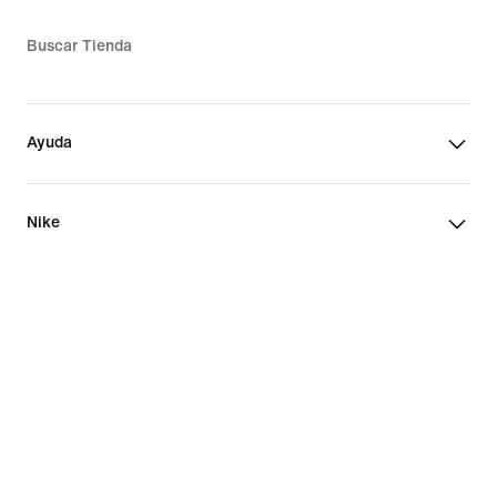
Buscar Tienda
Ayuda
Nike
Puerto Rico
©
2026
Nike, Inc. Todos los derechos reservados
Términos de uso
Política de privacidad y cookies