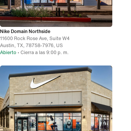
Nike Domain Northside
11600 Rock Rose Ave, Suite W4
Austin, TX, 78758-7976, US
Abierto
• Cierra a las 9:00 p. m.