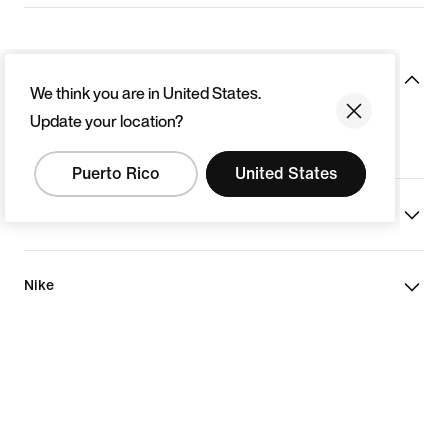
Recursos
We think you are in United States.
Update your location?
Buscar Tienda
Puerto Rico
United States
Ayuda
Nike
Puerto Rico
©
2026
Nike, Inc. Todos los derechos reservados