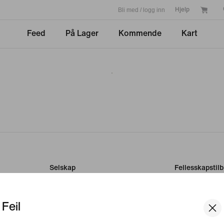
Bli med / logg inn
Hjelp
Feed
På Lager
Kommende
Kart
Selskap
Fellesskapstil
Student
Om Nike
Lærer
Feil
Nyheter
Helsepersonell
Ledige stillinger
Investorer