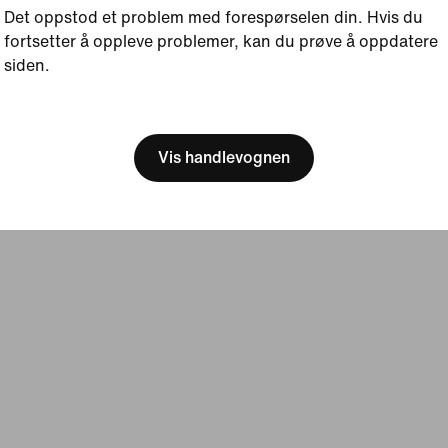
Det oppstod et problem med forespørselen din. Hvis du
Bærekraft
Nike Coaching
fortsetter å oppleve problemer, kan du prøve å oppdatere
siden.
[ Code: D1B61E47 ]
Bruksvilkår
Salgsvilkår
Bedriftsinformasjon
Vilkår for personvern og i
Vis handlevognen