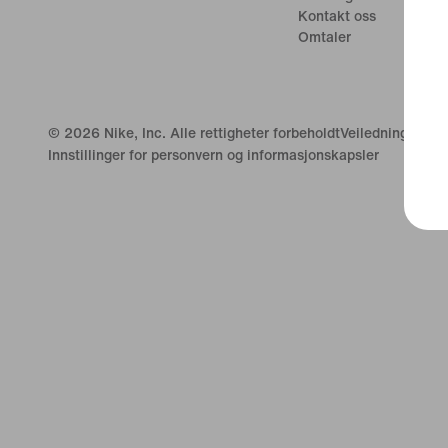
Kontakt oss
Omtaler
©
2026
Nike, Inc. Alle rettigheter forbeholdt
Veiledninger
Innstillinger for personvern og informasjonskapsler