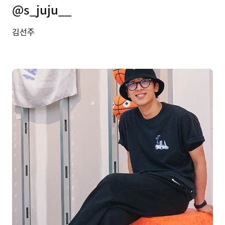
@s_juju__
김선주