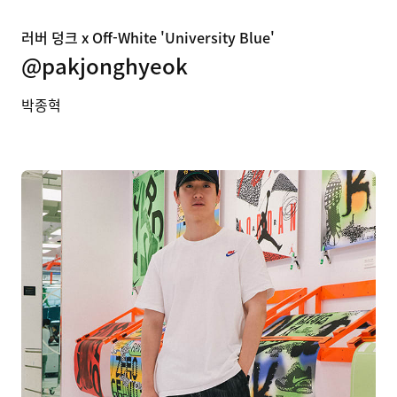
러버 덩크 x Off-White 'University Blue'
@pakjonghyeok
박종혁