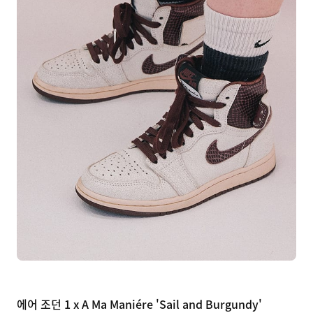
에어 조던 1 x A Ma Maniére 'Sail and Burgundy'