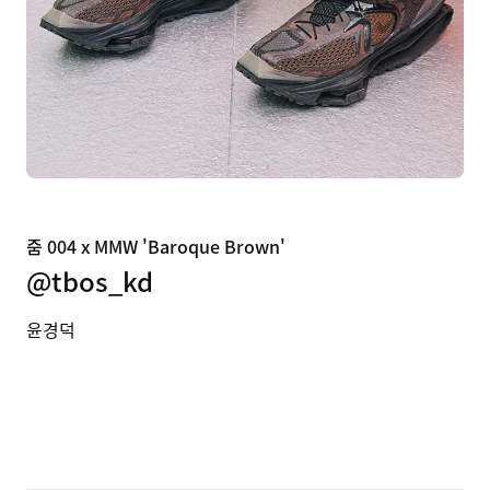
줌 004 x MMW 'Baroque Brown'
@tbos_kd
윤경덕