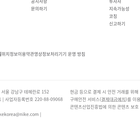
공지사항
투자자
문의하기
지속가능성
코칭
신고하기
침
위치정보이용약관
영상정보처리기기 운영 방침
 | 서울 강남구 테헤란로 152
현금 등으로 결제 시 안전 거래를 
1 | 사업자등록번호
220-88-09068
구매안전 서비스(
결제대금예치
)를 이
콘텐츠산업진흥법에 의한 콘텐츠 보호
ekorea@nike.com |