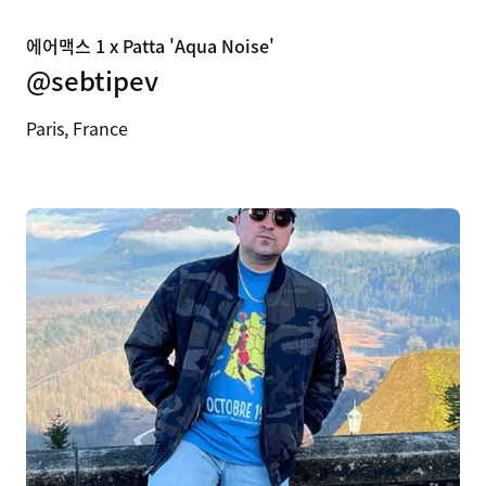
에어맥스 1 x Patta 'Aqua Noise'
@sebtipev
Paris, France