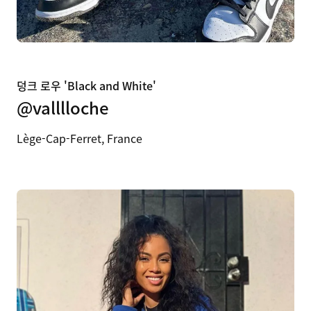
덩크 로우 'Black and White'
@valllloche
Lège-Cap-Ferret, France