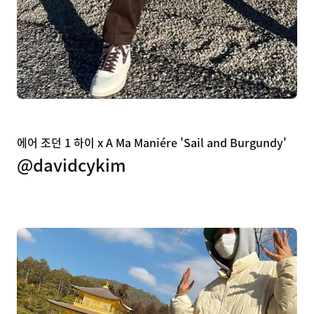
에어 조던 1 하이 x A Ma Maniére 'Sail and Burgundy'
@davidcykim