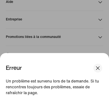
Aide
Entreprise
Promotions liées à la communauté
France
Erreur
©
2026
Nike, Inc. Tous droits réservés
Guides
Un problème est survenu lors de ta demande. Si tu
Conditions d'utilisation
rencontres toujours des problèmes, essaie de
Conditions générales de vente
rafraîchir la page.
Informations sur l'entreprise
Politique de confidentialité et de gestion des cookies
[ Code: D1B61E47 ]
Paramètres de confidentialité et des cookies