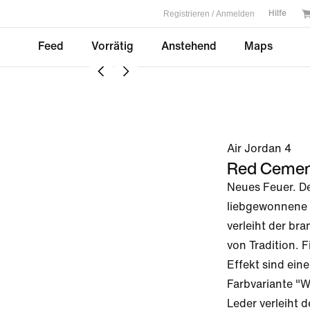
Registrieren / Anmelden
Hilfe
Feed
Vorrätig
Anstehend
Maps
Air Jordan 4
Red Cemen
Neues Feuer. De
liebgewonnene 
verleiht der br
von Tradition. 
Effekt sind ein
Farbvariante "W
Leder verleiht 