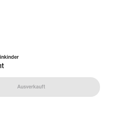
inkinder
t
Ausverkauft