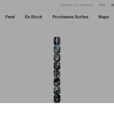
S'inscrire / Se connecter
Aide
Feed
En Stock
Prochaines Sorties
Maps