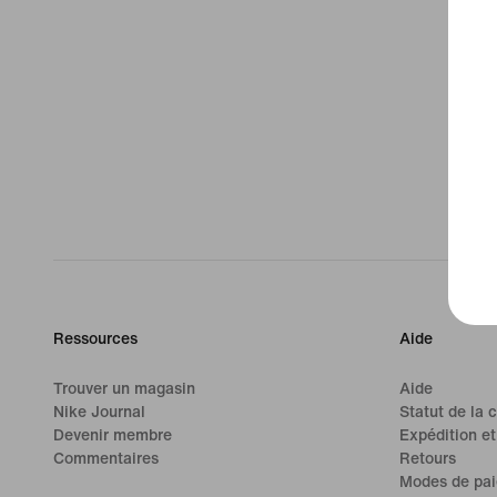
Ressources
Aide
Trouver un magasin
Aide
Nike Journal
Statut de la
Devenir membre
Expédition et
Commentaires
Retours
Modes de pa