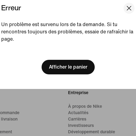
Erreur
Un problème est survenu lors de ta demande. Si tu
rencontres toujours des problèmes, essaie de rafraîchir la
page.
[ Code: D1B61E47 ]
Afficher le panier
Entreprise
À propos de Nike
 commande
Actualités
 livraison
Carrières
Investisseurs
iement
Développement durable