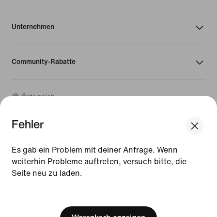
Unternehmen
Community-Rabatte
Österreich
Fehler
©
2026
Nike, Inc. Alle Rechte vorbehalten
Guides
Es gab ein Problem mit deiner Anfrage. Wenn
Nutzungsbedingungen
weiterhin Probleme auftreten, versuch bitte, die
Verkaufsbedingungen
Seite neu zu laden.
Impressum
Datenschutzrichtlinie und Cookie-Erklärung
[ Code: D1B61E47 ]
Cookie-Einstellungen ändern.