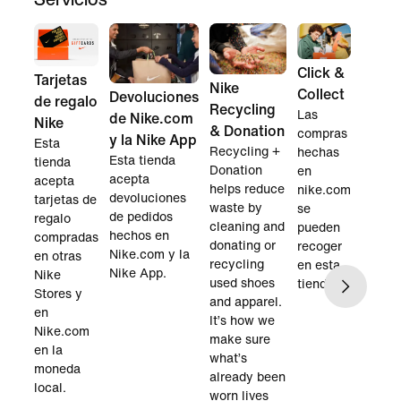
Click &
Tarjetas
Nike
Collect
Devoluciones
de regalo
Recycling
Las
de Nike.com
Nike
& Donation
compras
y la Nike App
Esta
Recycling +
hechas
Esta tienda
tienda
Donation
en
acepta
acepta
helps reduce
nike.com
devoluciones
tarjetas de
waste by
se
de pedidos
regalo
cleaning and
pueden
hechos en
compradas
donating or
recoger
Nike.com y la
en otras
recycling
en esta
Nike App.
Nike
used shoes
tienda.
Stores y
and apparel.
en
It’s how we
Nike.com
make sure
en la
what’s
moneda
already been
local.
worn lives