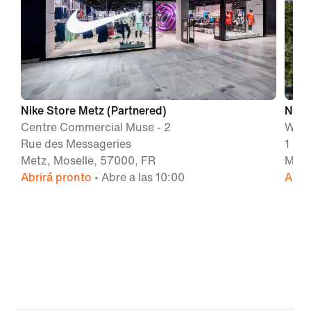
Nike Store Metz (Partnered)
Nike
Centre Commercial Muse - 2
Wave
Rue des Messageries
1 ch
Metz, Moselle, 57000, FR
MOUL
Abrirá pronto
• Abre a las 10:00
Abri