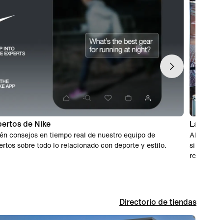
ertos de Nike
Las com
én consejos en tiempo real de nuestro equipo de
Al unirte
ertos sobre todo lo relacionado con deporte y estilo.
sin preoc
recibo en
Directorio de tiendas