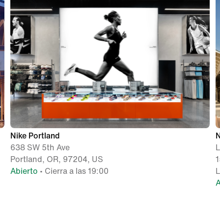
Nike Portland
N
638 SW 5th Ave
L
Portland, OR, 97204, US
1
Abierto
• Cierra a las 19:00
L
A