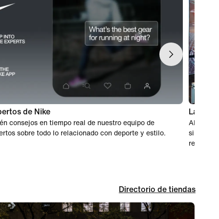
ertos de Nike
Las com
én consejos en tiempo real de nuestro equipo de
Al unirte
ertos sobre todo lo relacionado con deporte y estilo.
sin preoc
recibo en
Directorio de tiendas