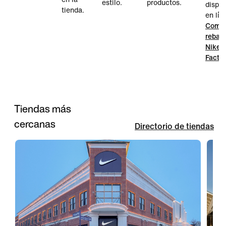
estilo.
productos.
dispon
tienda.
en lín
Compr
rebaja
Nike
Facto
Tiendas más
cercanas
Directorio de tiendas