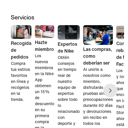
Servicios
Hazte
Recogida
Comp
Expertos
miembro
Las compras,
de
rebaj
de Nike
Los
como
pedidos
de Ni
Obtén
nuevos
deberían ser
Compra
consejos
Facto
miembros
tus estilos
en tiempo
Al unirte a
Los es
en la Nike
favoritos
real de
nosotros como
y los
App
en línea y
nuestro
miembro,
ahorr
obtienen
recógelos
equipo de
disfrutarás de
que
un 15%
en la
expertos
pruebas sin
encue
de
tienda.
sobre todo
preocupaciones
en las
descuento
lo
durante 60 días
Facto
en su
relacionado
y devoluciones
Store
primera
con
sin recibo en
ahora
compra
deporte y
todos los
están
en la