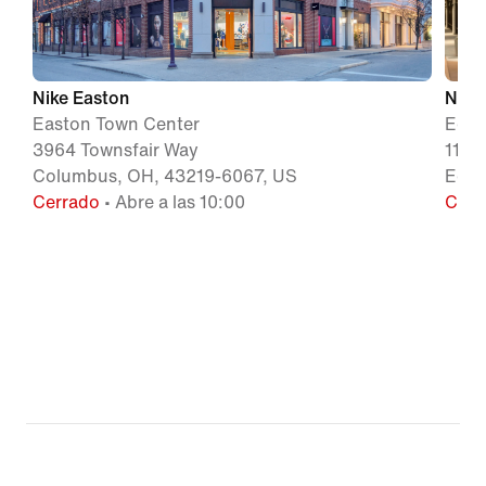
Nike Easton
Nike
Easton Town Center
Edin
3964 Townsfair Way
1165
Columbus, OH, 43219-6067, US
Edin
Cerrado
• Abre a las 10:00
Cerr