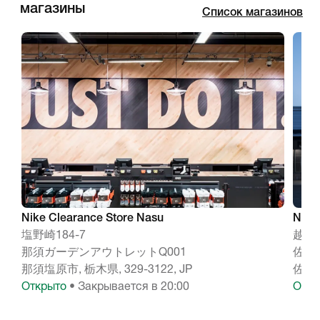
магазины
Список магазинов
Nike Clearance Store Nasu
Nike
塩野崎184-7
越名町
那須ガーデンアウトレットQ001
佐野
那須塩原市, 栃木県, 329-3122, JP
佐野市,
Открыто
• Закрывается в 20:00
Откр