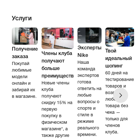
Услуги
Эксперты
Получение
Твой
Члены клуба
Nike
заказа
идеальный
получают
Наша
Покупай
шопинг
больше
команда
любимые
60 дней на
экспертов
преимуществ
модели
тестирование
готова
Новые члены
онлайн и
товаров и
N
ответить на
клуба
забирай их
возврат
S
любые
получают
в магазине.
любого
вопросы о
скидку 15% на
товара без
спорте и
первую
чека —
стиле в
покупку в
только для
N
режиме
физическом
членов
реального
магазине*, а
клуба.
времени.
также другие