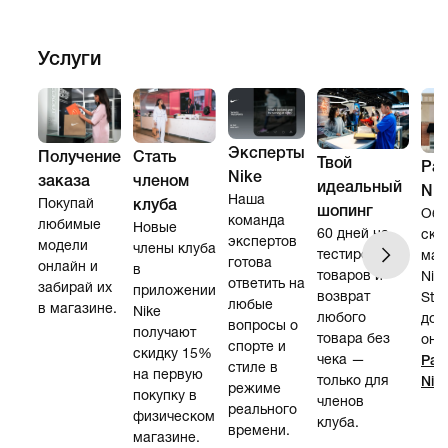
Услуги
Эксперты
Получение
Стать
Твой
Ра
Nike
заказа
членом
идеальный
Nik
Наша
Покупай
клуба
шопинг
Обр
команда
любимые
Новые
60 дней на
ски
экспертов
модели
члены клуба
тестирование
маг
готова
онлайн и
в
товаров и
Nike
ответить на
забирай их
приложении
возврат
Sto
любые
в магазине.
Nike
любого
дос
вопросы о
получают
товара без
онл
спорте и
скидку 15%
чека —
Рас
стиле в
на первую
только для
Nike
режиме
покупку в
членов
реального
физическом
клуба.
времени.
магазине.