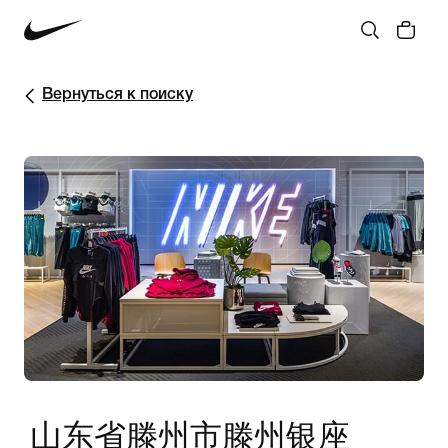
Вернуться к поиску
山东省滕州市滕州银座