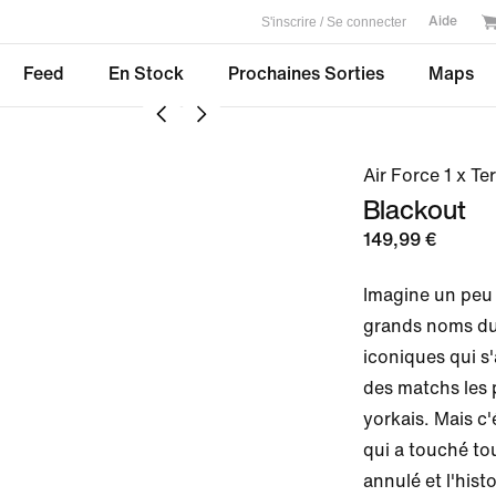
S'inscrire / Se connecter
Aide
Feed
En Stock
Prochaines Sorties
Maps
Air Force 1 x T
Blackout
149,99 €
Imagine un peu 
grands noms du 
iconiques qui s
des matchs les 
yorkais. Mais c'
qui a touché tou
annulé et l'hist