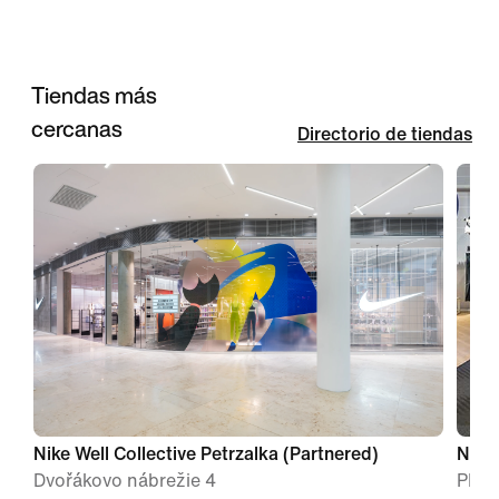
Tiendas más
cercanas
Directorio de tiendas
Nike Well Collective Petrzalka (Partnered)
Nike 
Dvořákovo nábrežie 4
PRIB