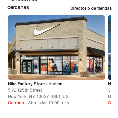
cercanas
Directorio de tiendas
Nike Factory Store - Harlem
Nike
5 W. 125th Street
340 
New York, NY, 10027-4861, US
Bron
Cerrado
• Abre a las 10:00 a. m.
Cerr