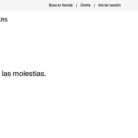
Buscar tienda
Únete
Iniciar sesión
KRS
las molestias.