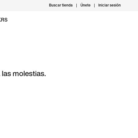
Buscar tienda
Únete
Iniciar sesión
KRS
las molestias.