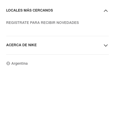
LOCALES MÁS CERCANOS
REGISTRATE PARA RECIBIR NOVEDADES
ACERCA DE NIKE
Argentina
©
2026
Nike, Inc. Todos los derechos reservados
Términos de uso
Política de privacidad