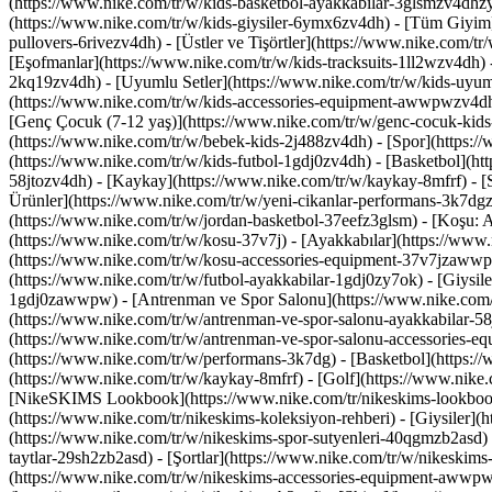
(https://www.nike.com/tr/w/kids-basketbol-ayakkabilar-3glsmzv4dhz
(https://www.nike.com/tr/w/kids-giysiler-6ymx6zv4dh) - [Tüm Giyim]
pullovers-6rivezv4dh) - [Üstler ve Tişörtler](https://www.nike.com/t
[Eşofmanlar](https://www.nike.com/tr/w/kids-tracksuits-1ll2wzv4dh) - 
2kq19zv4dh) - [Uyumlu Setler](https://www.nike.com/tr/w/kids-uyumlu
(https://www.nike.com/tr/w/kids-accessories-equipment-awwpwzv4d
[Genç Çocuk (7-12 yaş)](https://www.nike.com/tr/w/genc-cocuk-kids
(https://www.nike.com/tr/w/bebek-kids-2j488zv4dh)
- [Spor](https:
(https://www.nike.com/tr/w/kids-futbol-1gdj0zv4dh) - [Basketbol](h
58jtozv4dh) - [Kaykay](https://www.nike.com/tr/w/kaykay-8mfrf) - [
Ürünler](https://www.nike.com/tr/w/yeni-cikanlar-performans-3k7dg
(https://www.nike.com/tr/w/jordan-basketbol-37eefz3glsm) - [Koşu: 
(https://www.nike.com/tr/w/kosu-37v7j) - [Ayakkabılar](https://www.
(https://www.nike.com/tr/w/kosu-accessories-equipment-37v7jzaw
(https://www.nike.com/tr/w/futbol-ayakkabilar-1gdj0zy7ok) - [Giysil
1gdj0zawwpw)
- [Antrenman ve Spor Salonu](https://www.nike.com/
(https://www.nike.com/tr/w/antrenman-ve-spor-salonu-ayakkabilar-58j
(https://www.nike.com/tr/w/antrenman-ve-spor-salonu-accessories-
(https://www.nike.com/tr/w/performans-3k7dg) - [Basketbol](https://
(https://www.nike.com/tr/w/kaykay-8mfrf) - [Golf](https://www.nike
[NikeSKIMS Lookbook](https://www.nike.com/tr/nikeskims-lookbook
(https://www.nike.com/tr/nikeskims-koleksiyon-rehberi)
- [Giysiler]
(https://www.nike.com/tr/w/nikeskims-spor-sutyenleri-40qgmzb2asd) - 
taytlar-29sh2zb2asd) - [Şortlar](https://www.nike.com/tr/w/nikeskim
(https://www.nike.com/tr/w/nikeskims-accessories-equipment-awwp