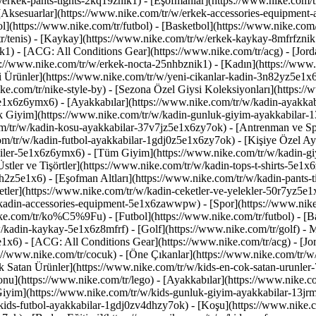
/erkek-pants-tights-2kq19znik1) - [Eşofmanlar](https://www.nike.com/tr
- [Aksesuarlar](https://www.nike.com/tr/w/erkek-accessories-equipme
(https://www.nike.com/tr/futbol) - [Basketbol](https://www.nike.com/
tr/tenis) - [Kaykay](https://www.nike.com/tr/w/erkek-kaykay-8mfrfznik1
1) - [ACG: All Conditions Gear](https://www.nike.com/tr/acg) - [Jord
://www.nike.com/tr/w/erkek-nocta-25nhbznik1) - [Kadın](https://ww
i Ürünler](https://www.nike.com/tr/w/yeni-cikanlar-kadin-3n82yz5e1x6
e.com/tr/nike-style-by) - [Sezona Özel Giysi Koleksiyonları](https:/
z5e1x6z6ymx6)
- [Ayakkabılar](https://www.nike.com/tr/w/kadin-ayakka
k Giyim](https://www.nike.com/tr/w/kadin-gunluk-giyim-ayakkabilar-1
m/tr/w/kadin-kosu-ayakkabilar-37v7jz5e1x6zy7ok) - [Antrenman ve Sp
om/tr/w/kadin-futbol-ayakkabilar-1gdj0z5e1x6zy7ok) - [Kişiye Özel Ay
ysiler-5e1x6z6ymx6) - [Tüm Giyim](https://www.nike.com/tr/w/kadin-gi
stler ve Tişörtler](https://www.nike.com/tr/w/kadin-tops-t-shirts-5e1x6
sh2z5e1x6) - [Eşofman Altları](https://www.nike.com/tr/w/kadin-pants-
tler](https://www.nike.com/tr/w/kadin-ceketler-ve-yelekler-50r7yz5e1x
w/kadin-accessories-equipment-5e1x6zawwpw)
- [Spor](https://www.ni
e.com/tr/ko%C5%9Fu) - [Futbol](https://www.nike.com/tr/futbol) - [Bas
w/kadin-kaykay-5e1x6z8mfrf) - [Golf](https://www.nike.com/tr/golf)
- 
x6) - [ACG: All Conditions Gear](https://www.nike.com/tr/acg) - [Jo
//www.nike.com/tr/cocuk) - [Öne Çıkanlar](https://www.nike.com/tr/w/
 Satan Ürünler](https://www.nike.com/tr/w/kids-en-cok-satan-urunler-
u](https://www.nike.com/tr/lego)
- [Ayakkabılar](https://www.nike.c
iyim](https://www.nike.com/tr/w/kids-gunluk-giyim-ayakkabilar-13jrm
kids-futbol-ayakkabilar-1gdj0zv4dhzy7ok) - [Koşu](https://www.nike.