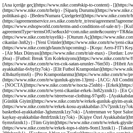
[Ana içeriğe geç](https://www.nike.com#skip-to-content) - [](https:/
(https://www.nike.com/tr/help) - [Sipariş Durumu](https://www.nike.co
politikasi-gs) - [Beden/Numara Çizelgeleri](https://www.nike.com/tr/he
(https://agreementservice.svs.nike.com/tr/tr_tr/rest/agreement?agr
(https://www.eshopworld.com/terms-and-conditions-of-sale-tr/) - [Kulla
agreementType=termsOfUse&uxId=com.nike.unite&country=TR&languag
(https://www.nike.com/tr/uyelik) - [Oturum Aç](https://www.nike.com/
cikanlar-3n82y) - [Yeni Ürünler](https://www.nike.com/tr/w/yeni-c
(https://www.nike.com/gb/launch/upcoming) - [Koşu: Aero-FIT'i Keş
- [Air Max Dünyası](https://www.nike.com/tr/air-max) - [Jordan: Love
j0oa) - [Futbol: Break 'Em Koleksiyonu](https://www.nike.com/tr/w/
(https://www.nike.com/tr/w/en-cok-satan-urunler-76m50) - [Hibrit An
ayakkabilar-6vbyfzy7ok) - [Elit Futbol Kramponları](https://www.nik
43h4uz6ymx6) - [Pro Kramponlarımız](https://www.nike.com/tr/w/pr
(https://www.nike.com/tr/w/gunluk-giyim-13jrm) - [ACG: All Conditi
- [NOCTA](https://www.nike.com/tr/w/nocta-25nhb) - [Erkek](https:/
(https://www.nike.com/tr/w/yeni-cikanlar-erkek-3n82yznik1) - [En Ç
(https://www.nike.com/tr/w/streetwear-clothing-97qn8)
- [Ayakkabıla
[Günlük Giyim](https://www.nike.com/tr/w/erkek-gunluk-giyim-ayakk
(https://www.nike.com/tr/w/erkek-kosu-ayakkabilar-37v7jznik1zy7ok)
basketbol-ayakkabilar-3glsmznik1zy7ok) - [Antrenman ve Spor Salon
kaykay-ayakkabilar-8mfrfznik1zy7ok) - [Kişiye Özel Ayakkabılar](h
6ymx6znik1) - [Tüm Giyim](https://www.nike.com/tr/w/erkek-giysiler-
(https://www.nike.com/tr/w/erkek-tops-t-shirts-9om13znik1) - [Takıml