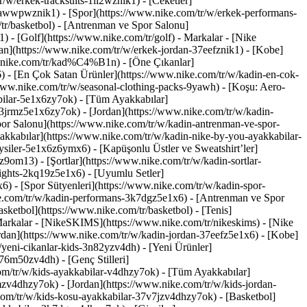
/w/erkek-tracksuits-1ll2wznik1) - [Ceketler]
nt-awwpwznik1)
- [Spor](https://www.nike.com/tr/w/erkek-performans-
tr/basketbol) - [Antrenman ve Spor Salonu]
) - [Golf](https://www.nike.com/tr/golf)
- Markalar - [Nike
an](https://www.nike.com/tr/w/erkek-jordan-37eefznik1) - [Kobe]
w.nike.com/tr/kad%C4%B1n) - [Öne Çıkanlar]
) - [En Çok Satan Ürünler](https://www.nike.com/tr/w/kadin-en-cok-
/www.nike.com/tr/w/seasonal-clothing-packs-9yawh) - [Koşu: Aero-
bilar-5e1x6zy7ok) - [Tüm Ayakkabılar]
3jrmz5e1x6zy7ok) - [Jordan](https://www.nike.com/tr/w/kadin-
or Salonu](https://www.nike.com/tr/w/kadin-antrenman-ve-spor-
akkabılar](https://www.nike.com/tr/w/kadin-nike-by-you-ayakkabilar-
ysiler-5e1x6z6ymx6) - [Kapüşonlu Üstler ve Sweatshirt’ler]
z9om13) - [Şortlar](https://www.nike.com/tr/w/kadin-sortlar-
tights-2kq19z5e1x6) - [Uyumlu Setler]
6) - [Spor Sütyenleri](https://www.nike.com/tr/w/kadin-spor-
ke.com/tr/w/kadin-performans-3k7dgz5e1x6) - [Antrenman ve Spor
ketbol](https://www.nike.com/tr/basketbol) - [Tenis]
Markalar - [NikeSKIMS](https://www.nike.com/tr/nikeskims) - [Nike
rdan](https://www.nike.com/tr/w/kadin-jordan-37eefz5e1x6) - [Kobe]
yeni-cikanlar-kids-3n82yzv4dh) - [Yeni Ürünler]
76m50zv4dh) - [Genç Stilleri]
om/tr/w/kids-ayakkabilar-v4dhzy7ok) - [Tüm Ayakkabılar]
zv4dhzy7ok) - [Jordan](https://www.nike.com/tr/w/kids-jordan-
com/tr/w/kids-kosu-ayakkabilar-37v7jzv4dhzy7ok) - [Basketbol]