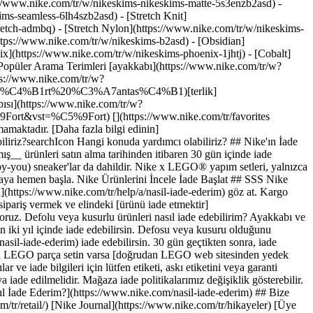
://www.nike.com/tr/w/nikeskims-nikeskims-matte-5s3enzb2asd) -
ms-seamless-6lh4szb2asd) - [Stretch Knit]
tretch-admbq) - [Stretch Nylon](https://www.nike.com/tr/w/nikeskims-
lma tarihinden itibaren 30 gün içinde sana en uygun standart [iade seçeneğiyle](https://www.nike.com/tr/help/a/nasil-iade-ederim) iade edebilirsin. 30 gün geçtikten sonra, iade sürecini başlatmak için [bizimle iletişime geçmen](https://www.nike.com/tr/help/#contact) gerekir. Eksik veya hasarlı parçaları olan bir Nike x LEGO parça setin varsa [doğrudan LEGO web sitesinden yedek parça talep edebilirsin](https://www.nike.com/tr/help/a/lego). Bununla birlikte, bazı Nike ürünlerinin belirli yazılı garantileri mevcuttur. Ayrıntılar ve iade bilgileri için lütfen etiketi, askı etiketini veya garanti kartını kontrol et. Nike mağazalarından satın aldığım ürünleri nasıl iade ederim? Nike perakende mağazalarından satın alınan ürünler mağazaya iade edilmelidir. Mağaza iade politikalarımız değişiklik gösterebilir. Politikaları hakkında soruların varsa lütfen doğrudan [mağazayla iletişime geç](https://www.nike.com/retail). ### İlgili - [Nike Siparişimi Nasıl İade Ederim?](https://www.nike.com/nasil-iade-ederim) ## Bize Ulaş Phone Icon ### Ürünler ve Siparişler +90 (212) 365 04 90 9.00 - 18.00 Pazartesi - Cuma Kaynaklar [Mağaza Bul](https://www.nike.com/tr/retail/) [Nike Journal](https://www.nike.com/tr/hikayeler) [Üye Ol](https://www.nike.com/tr/uyelik) [Geri Bildirim](https://www.nike.com#site-feedback) [Promosyon Kodları](https://www.nike.com/tr/promosyon-kodu) Yardım [Yardım Al](https://www.nike.com/tr/help) [Sipariş Durumu](https://www.nike.com/tr/orders/details) [Kargo ve Teslimat](https://www.nike.com/tr/help/a/kargo-teslimat-gs) [İadeler](https://www.nike.com/tr/help/a/iade-politikasi-gs) [Ödeme Seçenekleri](https://www.nike.com/tr/help/a/odeme-secenekleri-gs) [Bize Ulaş](https://www.nike.com/tr/help/#contact) [İncelemeler](https://www.nike.com/tr/help/a/incelemeler) Şirket [Nike Hakkında](https://about.nike.com/) [Haberler](https://news.nike.com/) [Kariyer](https://jobs.nike.com/) [Yatırımcılar](https://investors.nike.com/) [Sürdürülebilirlik](https://www.nike.com/tr/surdurulebilirlik) [Amaç](https://www.nike.com/tr/amac) [Endişe Bildir](https://secure.ethicspoint.com/domain/media/tr/gui/56821/index.html) [Kaynaklar](https://www.nike.com/tr/help) [Mağaza Bul](https://www.nike.com/tr/retail/) [Nike Journal](https://www.nike.com/tr/hikayeler) [Üye Ol](https://www.nike.com/tr/uyelik) [Geri Bildirim](https://www.nike.com#site-feedback) [Promosyon Kodları](https://www.nike.com/tr/promosyon-kodu) [Yardım](https://www.nike.com/tr/help) [Yardım Al](https://www.nike.com/tr/help) [Sipariş Durumu](https://www.nike.com/tr/orders/details) [Kargo ve Teslimat](https://www.nike.com/tr/help/a/kargo-teslimat-gs) [İadeler](https://www.nike.com/tr/help/a/iade-politikasi-gs) [Ödeme Seçenekleri](https://www.nike.com/tr/help/a/odeme-secenekleri-gs) [Bize Ulaş](https://www.nike.com/tr/help/#contact) [İncelemeler](https://www.nike.com/tr/help/a/incelemeler) [Şirket](https://about.nike.com/en) [Nike Hakkında](https://about.nike.com/) [Haberler](https://news.nike.com/) [Kariyer](https://jobs.nike.com/) [Yatırımcılar](https://investors.nike.com/) [Sürdürülebilirlik](https://www.nike.com/tr/surdurulebilirlik) [Amaç](https://www.nike.com/tr/amac) [Endişe Bildir](https://secure.ethicspoint.com/domain/media/tr/gui/56821/index.html) Türkiye - © 2026 Nike, Inc. Tüm Hakları Saklıdır - Rehberler - [Nike Air](https://www.nike.com/tr/air) - [Nike Air Max](https://www.nike.com/tr/air-max) - [Nike FlyEase](https://www.nike.com/tr/flyease) - [Nike Pegasus](https://www.nike.com/tr/running/runningzoom-pegasus-37) - [Nike React](https://www.nike.com/tr/react) - [Nike Vaporfly](https://www.nike.com/tr/running/vaporfly) - [Kullanım Şartları](https://agreementservice.svs.nike.com/tr/tr_tr/rest/agreement?agreementType=termsOfUse&uxId=com.nike.unite&country=TR&language=tr&requestType=redirect) - [Satış Şartları](https://www.eshopworld.com/terms-and-conditions-of-sale-tr/) - [Şirket Ayrıntıları](https://www.nike.com/tr/help/a/sirket-bilgileri) - [Gizlilik ve Tanımlama Bilgisi Politikası](https://agreementservice.svs.nike.com/tr/tr_tr/rest/agreement?agreementType=privacyPolicy&uxId=com.nike.unite&country=TR&language=tr&requestType=redirect) - [Gizlilik ve çerez ayarları](https://www.nike.com/tr/guest/settings/privacy) ## Africa - [__Egypt__ \ English](https://www.nike.com/eg/) - [__Morocco__ \ English](https://www.nike.com/ma/en/) - [__Maroc__ \ Français](https://www.nike.com/ma/) - [__South Africa__ \ English](https://www.nike.com/za/) ## Americas - [__Argentina__ \ Español](https://www.nike.com.ar) - [__Brasil__ \ Português](https://www.nike.com.br) - [__Canada__ \ English](https://www.nike.com/ca/) - [__Canada__ \ Français](https://www.nike.com/ca/fr/) - [__Chile__ \ Español](https://www.nike.cl) - [__Colombia__ \ Español](https://www.nike.com.co) - [__México__ \ Español](https://www.nike.com/mx/) - [__Peru__ \ Español](https://www.nike.com.pe) - [__Puerto Rico__ \ Español](https://www.nike.com/pr/) - [__United States__ \ English](https://www.nike.com) - [__Estados Unidos__ \ Español](https://www.nike.com/us/es/) - [__Uruguay__ \ Español](https://www.nike.com.uy) - [__Latin America__ \ Español](https://www.nike.com/xl/) ## Asia Pacific - [__Australia__ \ English](https://www.nike.com/au/) - [__中国大陆__ \ 简体中文](https://www.nike.com.cn/) - [__Hong Kong__ \ English](https://www.nike.com.hk/) - [__香港__ \ 繁體中文](https://www.nike.com.hk/) - [__India__ \ English](https://www.nike.in/) - [__Indonesia__ \ English](https://www.nike.com/id/) - [__Japan__ \ English](https://www.nike.com/jp/en/) - [__日本__ \ 日本語](https://www.nike.com/jp/) - [__대한민국__ \ 한국어](https://www.nike.com/kr/) - [__Malaysia__ \ English](https://www.nike.com/my/) - [__New Zealand__ \ English](https://www.nike.com/nz/) - [__Philippines__ \ English](https://www.nike.com/ph/) - [__Singapore__ \ English](https://www.nike.com/sg/) - [__台灣__ \ 繁體中文](https://www.nike.com/tw/) - [__ไทย__ \ ภาษาไทย](https://www.nike.com/th/) - [__Vietnam__ \ English](https://www.nike.com/vn/) ## Europe - [__Österreich__ \ Deutsch](https://www.nike.com/at/) - [__Austria__ \ English](https://www.nike.com/at/en/) - [__Belgien__ \ Deutsch](https://www.nike.com/be/de/) - [__Belgium__ \ English](https://www.nike.com/be/en/) - [__Belgique__ \ Français](https://www.nike.com/be/fr/) - [__België__ \ Nederlands](https://www.nike.com/be/) - [__Bulgaria__ \ English](https://www.nike.com/bg/) - [__Croatia__ \ English](https://www.nike.com/hr/) - [__Česká republika__ \ Čeština](https://www.nike.com/cz/) - [__Czech Republic__ \ English](https://www.nike.com/cz/en/) - [__Danmark__ \ Dansk](https://www.nike.com/dk/) - [__Denmark__ \ English](https://www.nike.com/dk/en/) - [