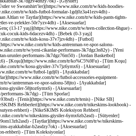
ayakkabilar-3k7dgzv4dhzy7ok)
- [Giysiler]
tler ve Sweatshirt’ler](https://www.nike.com/tr/w/kids-hoodies-
ww.nike.com/tr/w/kids-futbol-formalar-1gdj0z3a41ezv4dh) -
n Altları ve Taytlar](https://www.nike.com/tr/w/kids-pants-tights-
tler-ve-yelekler-50r7yzv4dh) - [Aksesuarlar]
[Genç (13-17 yaş)](https://www.nike.com/tr/w/teen-collection-6hgue) -
cuk-cocuk-kids-6dacezv4dh) - [Bebek (0-3 yaş)]
.nike.com/tr/w/kids-kosu-37v7jzv4dh) - [Futbol]
(https://www.nike.com/tr/w/kids-antrenman-ve-spor-salonu-
ww.nike.com/tr/w/yeni-cikanlar-performans-3k7dgz3n82y) - [Yeni
atan-urunler-performans-3k7dgz76m50) - [Jordan Basketbol]
mx6)
- [Koşu](https://www.nike.com/tr/ko%C5%9Fu) - [Tüm Koşu]
nike.com/tr/w/kosu-giysiler-37v7jz6ymx6) - [Aksesuarlar]
www.nike.com/tr/w/futbol-1gdj0) - [Ayakkabılar]
lar](https://www.nike.com/tr/w/futbol-accessories-equipment-
/tr/w/antrenman-ve-spor-salonu-58jto) - [Ayakkabılar]
lonu-giysiler-58jtoz6ymx6) - [Aksesuarlar]
w/performans-3k7dg) - [Tüm Sporlar]
3bsd) - [Tenis](https://www.nike.com/tr/tenis) - [Nike SB]
ikeSKIMS Rehberleri](https://www.nike.com/tr/nikeskims-lookbook) -
sutyen-rehberi) - [NikeSKIMS Koleksiyon Rehberi]
.nike.com/tr/w/nikeskims-giysiler-6ymx6zb2asd) - [Sütyenler]
s-9om13zb2asd) - [Taytlar](https://www.nike.com/tr/w/nikeskims-
kims-ayakkabilar-b2asdzy7ok) - [Aksesuarlar]
on-rehberi) - [Tüm Koleksiyonlar]