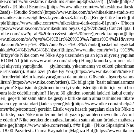
nike.com/tr/w/nikeskims-nikeskims-shine-aq8qbzb2asd) - [Matte](https
asd) - [Ribbed Seamless](https://www.nike.com/tr/w/nikeskims-nikeski
2asd) - [Studio Stretch](https://www.nike.com/tr/w/nikeskims-studio-s
kims-nikeskims-weightless-layers-4csx8zb2asd)
- [Renge Göre İncele](https://www.nike.com/tr/w/nikeskims-b2asd) - [Obsidian](https://www.nike.com/tr/w/nikeskims-siyah-90poyzb2asd) - [Dark Sepia](https://www.nike.com/tr/w/nikeskims-dark-sepia-81pvm) - [Phoenix](https://www.nike.com/tr/w/nikeskims-phoenix-1jhtj) - [Cobalt](https://www.nike.com/tr/w/nikeskims-mavi-8hfx3zb2asd) - [Ivory](https://www.nike.com/tr/w/nikeskims-beyaz-4g797zb2asd) Cancel İptal Popüler Arama Terimleri [ayakkabı](https://www.nike.com/tr/w?q=ayakkab%C4%B1&vst=ayakkab%C4%B1)[air force](https://www.nike.com/tr/w?q=air%20force&vst=air%20force)[erkek krampon](https://www.nike.com/tr/w?q=erkek%20krampon&vst=erkek%20krampon)[sırt çantası](https://www.nike.com/tr/w?q=s%C4%B1rt%20%C3%A7antas%C4%B1&vst=s%C4%B1rt%20%C3%A7antas%C4%B1)[terlik](https://www.nike.com/tr/w?q=terlik&vst=terlik)[çanta](https://www.nike.com/tr/w?q=%C3%A7anta&vst=%C3%A7anta)[basketbol ayakkabısı](https://www.nike.com/tr/w?q=basketbol%20ayakkab%C4%B1s%C4%B1&vst=basketbol%20ayakkab%C4%B1s%C4%B1)[şort](https://www.nike.com/tr/w?q=%C5%9Fort&vst=%C5%9Fort) [](https://www.nike.com/tr/favorites "Favoriler")[](https://www.nike.com/tr/cart "Sepetteki Ürünler: 0") - Türkiye’de Nike.com ve Nike App üzerinden şu an için alışveriş yapılamamaktadır. [Daha fazla bilgi edinin](https://www.nike.com/tr/help/a/turkiye-siparis-bilgilendirmesi). # [YARDIM AL](https://www.nike.com/tr/help) Hangi konuda yardımcı olabiliriz?searchIcon Hangi konuda yardımcı olabiliriz? ## Nike'ın İade Politikası Nedir? Nike App veya Nike.com üzerinden Nike'tan çevrimiçi alışveriş yaptığında, __giyilmemiş, yıkanmamış ve etiketi çıkarılmamış__ ürünleri satın alma tarihinden itibaren 30 gün içinde iade edebilirsin ([bazı istisnalar olabilir](https://www.nike.com/tr/help/a/iade-istisnalari)). Buna özel [Nike By You](https://www.nike.com/tr/nike-by-you) sneaker'lar da dahildir. Nike x LEGO® yapım setleri, yalnızca ambalajı ve kutusu açılmamışsa iade edilebilir. İade işlemlerinde kargo ücretlerini bizim karşılayacağımızı da unutma. Güvenle alışveriş yapmaya hemen başla. Nike Ürünlerini İncele İade Başlat ## SSS Nike siparişimi nasıl iade ederim? İade işlemini internet üzerinden [başlatabilirsin](https://www.nike.com/orders). Ek bilgi için [basit talimatlarımıza](https://www.nike.com/tr/help/a/nasil-iade-ederim) göz at. Kargo ücretini bizim karşılayacağımızı unutma. Nike siparişimi değiştirebilir miyim? Siparişini değiştirmenin en iyi yolu, istediğin ürün için yeni bir sipariş vermek ve elindeki [ürünü iade etmektir](https://www.nike.com/tr/help/a/nasil-iade-ederim). Ürünleri 30 gün sonra iade edebilir miyim? Hayır, 30 günden sonraki iadeleri kabul etmiyoruz. Defolu veya kusurlu ürünleri nasıl iade edebilirim? Ayakkabı ve ekipmanlarımızın arkasındayız. Bu nedenle, defolu veya kusurlu ürünleri, geçerli bir satın alma belgesiyle birlikte satın alma tarihinden itibaren iki yıl içinde iade edebilirsin. Defosu veya kusuru olduğunu düşündüğün bir ürünü, satın a