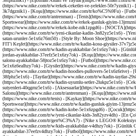
38fphznik1) - [Eşofman Altları ve Taytlar](https://www.nike.com/tr/w
(https://www.nike.com/tr/w/erkek-ceketler-ve-yelekler-50r7yznik1) 
3k7dgznik1) - [Koşu](https://www.nike.com/tr/ko%C5%9Fu) - [Futbol]
(https://www.nike.com/tr/antrenman) - [Tenis](https://www.nike.com/
Sportswear](https://www.nike.com/tr/w/erkek-gunluk-giyim-13jrmznik
(https://www.nike.com/tr/w/erkek-kobe-nik1zpgd6) - [NOCTA](https
(https://www.nike.com/tr/w/yeni-cikanlar-kadin-3n82yz5e1x6) - [Yen
satan-urunler-5e1x6z76m50) - [Style By: Moon Shoe](https://www.nik
FIT'i Keşfet](https://www.nike.com/tr/w/kadin-kosu-giysiler-37v7j
(https://www.nike.com/tr/w/kadin-ayakkabilar-5e1x6zy7ok) - [Günlü
jordan-ayakkabilar-37eefz5e1x6zy7ok) - [Koşu](https://www.nike.co
salonu-ayakkabilar-58jtoz5e1x6zy7ok) - [Futbol](https://www.nike.c
5e1x6z6ealhzy7ok)
- [Giysiler](https://www.nike.com/tr/w/kadin-gi
(https://www.nike.com/tr/w/kadin-hoodies-pullovers-5e1x6z6rive) - [Ü
38fphz5e1x6) - [Taytlar](https://www.nike.com/tr/w/kadin-taytlar-29
(https://www.nike.com/tr/w/kadin-uyumlu-setler-2lukpz5e1x6) - [Ceke
sutyenleri-40qgmz5e1x6) - [Aksesuarlar](https://www.nike.com/tr/
Salonu](https://www.nike.com/tr/antrenman) - [Koşu](https://www.nik
(https://www.nike.com/tr/tenis) - [Kaykay](https://www.nike.com/tr/
Sportswear](https://www.nike.com/tr/w/kadin-gunluk-giyim-13jrmz5e1
(https://www.nike.com/tr/w/kadin-kobe-5e1x6zpgd6) - [Çocuk](https:
(https://www.nike.com/tr/w/yeni-cikanlar-kids-3n82yzv4dh) - [En Çok
(https://www.nike.com/tr/gen%C3%A7) - [Nike x LEGO® Koleksiyon
(https://www.nike.com/tr/w/kids-ayakkabilar-v4dhzy7ok) - [Günlük G
ayakkabilar-37eefzv4dhzy7ok) - [Futbol](https://www.nike.com/tr/w/