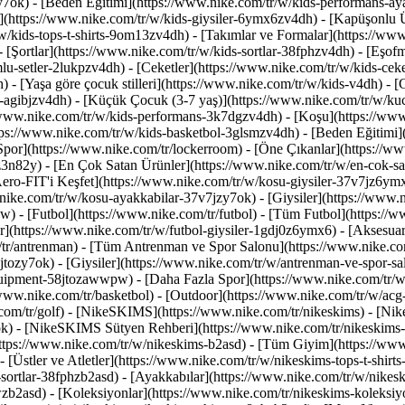
y7ok) - [Beden Eğitimi](https://www.nike.com/tr/w/kids-performans-
(https://www.nike.com/tr/w/kids-giysiler-6ymx6zv4dh) - [Kapüşonlu Üs
r/w/kids-tops-t-shirts-9om13zv4dh) - [Takımlar ve Formalar](https://w
[Şortlar](https://www.nike.com/tr/w/kids-sortlar-38fphzv4dh) - [Eşofma
-setler-2lukpzv4dh) - [Ceketler](https://www.nike.com/tr/w/kids-ceke
h)
- [Yaşa göre çocuk stilleri](https://www.nike.com/tr/w/kids-v4dh) - 
-agibjzv4dh) - [Küçük Çocuk (3-7 yaş)](https://www.nike.com/tr/w/ku
//www.nike.com/tr/w/kids-performans-3k7dgzv4dh) - [Koşu](https://www
ttps://www.nike.com/tr/w/kids-basketbol-3glsmzv4dh) - [Beden Eğitimi]
Spor](https://www.nike.com/tr/lockerroom) - [Öne Çıkanlar](https://w
z3n82y) - [En Çok Satan Ürünler](https://www.nike.com/tr/w/en-cok-s
Aero-FIT'i Keşfet](https://www.nike.com/tr/w/kosu-giysiler-37v7jz6y
nike.com/tr/w/kosu-ayakkabilar-37v7jzy7ok) - [Giysiler](https://www.
wpw)
- [Futbol](https://www.nike.com/tr/futbol) - [Tüm Futbol](https://
er](https://www.nike.com/tr/w/futbol-giysiler-1gdj0z6ymx6) - [Aksesuar
tr/antrenman) - [Tüm Antrenman ve Spor Salonu](https://www.nike.com
tozy7ok) - [Giysiler](https://www.nike.com/tr/w/antrenman-ve-spor-sa
equipment-58jtozawwpw)
- [Daha Fazla Spor](https://www.nike.com/tr/
www.nike.com/tr/basketbol) - [Outdoor](https://www.nike.com/tr/w/acg-9
.com/tr/golf) - [NikeSKIMS](https://www.nike.com/tr/nikeskims) - [N
) - [NikeSKIMS Sütyen Rehberi](https://www.nike.com/tr/nikeskims-
(https://www.nike.com/tr/w/nikeskims-b2asd) - [Tüm Giyim](https://www
[Üstler ve Atletler](https://www.nike.com/tr/w/nikeskims-tops-t-shirt
s-sortlar-38fphzb2asd) - [Ayakkabılar](https://www.nike.com/tr/w/nikes
wzb2asd)
- [Koleksiyonlar](https://www.nike.com/tr/nikeskims-koleksiy