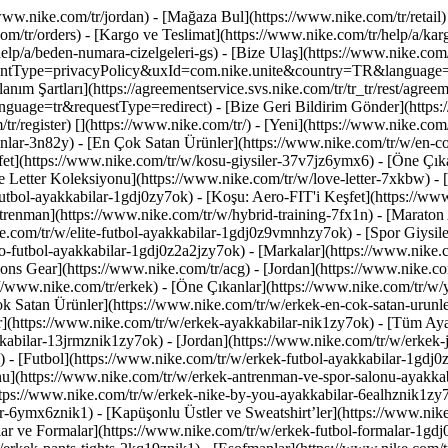
/www.nike.com/tr/jordan)
- [Mağaza Bul](https://www.nike.com/tr/retail)
m/tr/orders) - [Kargo ve Teslimat](https://www.nike.com/tr/help/a/kargo
lp/a/beden-numara-cizelgeleri-gs) - [Bize Ulaş](https://www.nike.com/tr/
eementType=privacyPolicy&uxId=com.nike.unite&country=TR&language=tr&
nım Şartları](https://agreementservice.svs.nike.com/tr/tr_tr/rest/agree
e=tr&requestType=redirect) - [Bize Geri Bildirim Gönder](https://
tr/register)
[](https://www.nike.com/tr/) - [Yeni](https://www.nike.com
ikanlar-3n82y) - [En Çok Satan Ürünler](https://www.nike.com/tr/w/e
fet](https://www.nike.com/tr/w/kosu-giysiler-37v7jz6ymx6)
- [Öne Çık
 Letter Koleksiyonu](https://www.nike.com/tr/w/love-letter-7xkbw) - [J
futbol-ayakkabilar-1gdj0zy7ok) - [Koşu: Aero-FIT'i Keşfet](https://w
trenman](https://www.nike.com/tr/w/hybrid-training-7fx1n) - [Maraton
e.com/tr/w/elite-futbol-ayakkabilar-1gdj0z9vmnhzy7ok) - [Spor Giysiler
o-futbol-ayakkabilar-1gdj0z2a2jzy7ok)
- [Markalar](https://www.nike
ons Gear](https://www.nike.com/tr/acg) - [Jordan](https://www.nike.c
/www.nike.com/tr/erkek) - [Öne Çıkanlar](https://www.nike.com/tr/w/y
ok Satan Ürünler](https://www.nike.com/tr/w/erkek-en-cok-satan-urun
r](https://www.nike.com/tr/w/erkek-ayakkabilar-nik1zy7ok) - [Tüm Aya
abilar-13jrmznik1zy7ok) - [Jordan](https://www.nike.com/tr/w/erkek-
 - [Futbol](https://www.nike.com/tr/w/erkek-futbol-ayakkabilar-1gdj0
u](https://www.nike.com/tr/w/erkek-antrenman-ve-spor-salonu-ayakkab
ttps://www.nike.com/tr/w/erkek-nike-by-you-ayakkabilar-6ealhznik1z
6ymx6znik1) - [Kapüşonlu Üstler ve Sweatshirt’ler](https://www.nike.c
ar ve Formalar](https://www.nike.com/tr/w/erkek-futbol-formalar-1gdj0