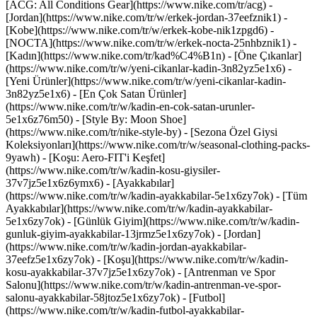
[ACG: All Conditions Gear](https://www.nike.com/tr/acg) -
[Jordan](https://www.nike.com/tr/w/erkek-jordan-37eefznik1) -
[Kobe](https://www.nike.com/tr/w/erkek-kobe-nik1zpgd6) -
[NOCTA](https://www.nike.com/tr/w/erkek-nocta-25nhbznik1) -
[Kadın](https://www.nike.com/tr/kad%C4%B1n) - [Öne Çıkanlar]
(https://www.nike.com/tr/w/yeni-cikanlar-kadin-3n82yz5e1x6) -
[Yeni Ürünler](https://www.nike.com/tr/w/yeni-cikanlar-kadin-
3n82yz5e1x6) - [En Çok Satan Ürünler]
(https://www.nike.com/tr/w/kadin-en-cok-satan-urunler-
5e1x6z76m50) - [Style By: Moon Shoe]
(https://www.nike.com/tr/nike-style-by) - [Sezona Özel Giysi
Koleksiyonları](https://www.nike.com/tr/w/seasonal-clothing-packs-
9yawh) - [Koşu: Aero-FIT'i Keşfet]
(https://www.nike.com/tr/w/kadin-kosu-giysiler-
37v7jz5e1x6z6ymx6)
- [Ayakkabılar]
(https://www.nike.com/tr/w/kadin-ayakkabilar-5e1x6zy7ok) - [Tüm
Ayakkabılar](https://www.nike.com/tr/w/kadin-ayakkabilar-
5e1x6zy7ok) - [Günlük Giyim](https://www.nike.com/tr/w/kadin-
gunluk-giyim-ayakkabilar-13jrmz5e1x6zy7ok) - [Jordan]
(https://www.nike.com/tr/w/kadin-jordan-ayakkabilar-
37eefz5e1x6zy7ok) - [Koşu](https://www.nike.com/tr/w/kadin-
kosu-ayakkabilar-37v7jz5e1x6zy7ok) - [Antrenman ve Spor
Salonu](https://www.nike.com/tr/w/kadin-antrenman-ve-spor-
salonu-ayakkabilar-58jtoz5e1x6zy7ok) - [Futbol]
(https://www.nike.com/tr/w/kadin-futbol-ayakkabilar-