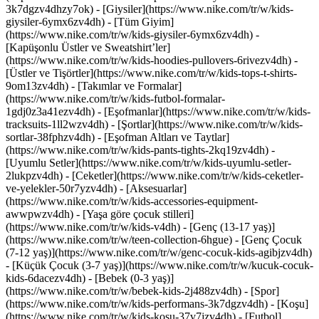
3k7dgzv4dhzy7ok)
- [Giysiler](https://www.nike.com/tr/w/kids-
giysiler-6ymx6zv4dh) - [Tüm Giyim]
(https://www.nike.com/tr/w/kids-giysiler-6ymx6zv4dh) -
[Kapüşonlu Üstler ve Sweatshirt’ler]
(https://www.nike.com/tr/w/kids-hoodies-pullovers-6rivezv4dh) -
[Üstler ve Tişörtler](https://www.nike.com/tr/w/kids-tops-t-shirts-
9om13zv4dh) - [Takımlar ve Formalar]
(https://www.nike.com/tr/w/kids-futbol-formalar-
1gdj0z3a41ezv4dh) - [Eşofmanlar](https://www.nike.com/tr/w/kids-
tracksuits-1ll2wzv4dh) - [Şortlar](https://www.nike.com/tr/w/kids-
sortlar-38fphzv4dh) - [Eşofman Altları ve Taytlar]
(https://www.nike.com/tr/w/kids-pants-tights-2kq19zv4dh) -
[Uyumlu Setler](https://www.nike.com/tr/w/kids-uyumlu-setler-
2lukpzv4dh) - [Ceketler](https://www.nike.com/tr/w/kids-ceketler-
ve-yelekler-50r7yzv4dh) - [Aksesuarlar]
(https://www.nike.com/tr/w/kids-accessories-equipment-
awwpwzv4dh)
- [Yaşa göre çocuk stilleri]
(https://www.nike.com/tr/w/kids-v4dh) - [Genç (13-17 yaş)]
(https://www.nike.com/tr/w/teen-collection-6hgue) - [Genç Çocuk
(7-12 yaş)](https://www.nike.com/tr/w/genc-cocuk-kids-agibjzv4dh)
- [Küçük Çocuk (3-7 yaş)](https://www.nike.com/tr/w/kucuk-cocuk-
kids-6dacezv4dh) - [Bebek (0-3 yaş)]
(https://www.nike.com/tr/w/bebek-kids-2j488zv4dh)
- [Spor]
(https://www.nike.com/tr/w/kids-performans-3k7dgzv4dh) - [Koşu]
(https://www.nike.com/tr/w/kids-kosu-37v7jzv4dh) - [Futbol]