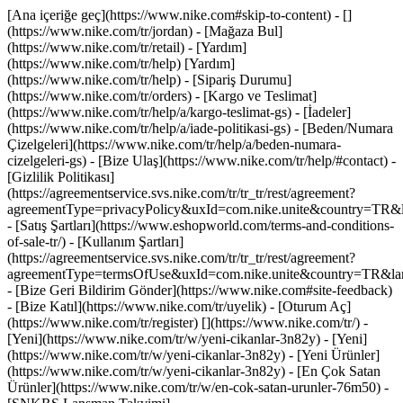
[Ana içeriğe geç](https://www.nike.com#skip-to-content) - []
(https://www.nike.com/tr/jordan)
- [Mağaza Bul]
(https://www.nike.com/tr/retail) - [Yardım]
(https://www.nike.com/tr/help) [Yardım]
(https://www.nike.com/tr/help) - [Sipariş Durumu]
(https://www.nike.com/tr/orders) - [Kargo ve Teslimat]
(https://www.nike.com/tr/help/a/kargo-teslimat-gs) - [İadeler]
(https://www.nike.com/tr/help/a/iade-politikasi-gs) - [Beden/Numara
Çizelgeleri](https://www.nike.com/tr/help/a/beden-numara-
cizelgeleri-gs) - [Bize Ulaş](https://www.nike.com/tr/help/#contact) -
[Gizlilik Politikası]
(https://agreementservice.svs.nike.com/tr/tr_tr/rest/agreement?
agreementType=privacyPolicy&uxId=com.nike.unite&country=TR&la
- [Satış Şartları](https://www.eshopworld.com/terms-and-conditions-
of-sale-tr/) - [Kullanım Şartları]
(https://agreementservice.svs.nike.com/tr/tr_tr/rest/agreement?
agreementType=termsOfUse&uxId=com.nike.unite&country=TR&lang
- [Bize Geri Bildirim Gönder](https://www.nike.com#site-feedback)
- [Bize Katıl](https://www.nike.com/tr/uyelik) - [Oturum Aç]
(https://www.nike.com/tr/register)
[](https://www.nike.com/tr/) -
[Yeni](https://www.nike.com/tr/w/yeni-cikanlar-3n82y) - [Yeni]
(https://www.nike.com/tr/w/yeni-cikanlar-3n82y) - [Yeni Ürünler]
(https://www.nike.com/tr/w/yeni-cikanlar-3n82y) - [En Çok Satan
Ürünler](https://www.nike.com/tr/w/en-cok-satan-urunler-76m50) -