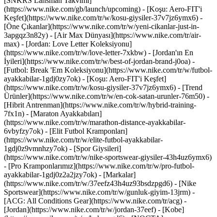
[SNKRS Lansman Takvimi]
(https://www.nike.com/gb/launch/upcoming) - [Koşu: Aero-FIT'i
Keşfet](https://www.nike.com/tr/w/kosu-giysiler-37v7jz6ymx6)
-
[Öne Çıkanlar](https://www.nike.com/tr/w/yeni-cikanlar-just-in-
3apgqz3n82y) - [Air Max Dünyası](https://www.nike.com/tr/air-
max) - [Jordan: Love Letter Koleksiyonu]
(https://www.nike.com/tr/w/love-letter-7xkbw) - [Jordan'ın En
İyileri](https://www.nike.com/tr/w/best-of-jordan-brand-j0oa) -
[Futbol: Break 'Em Koleksiyonu](https://www.nike.com/tr/w/futbol-
ayakkabilar-1gdj0zy7ok) - [Koşu: Aero-FIT'i Keşfet]
(https://www.nike.com/tr/w/kosu-giysiler-37v7jz6ymx6)
- [Trend
Ürünler](https://www.nike.com/tr/w/en-cok-satan-urunler-76m50) -
[Hibrit Antrenman](https://www.nike.com/tr/w/hybrid-training-
7fx1n) - [Maraton Ayakkabıları]
(https://www.nike.com/tr/w/marathon-distance-ayakkabilar-
6vbyfzy7ok) - [Elit Futbol Kramponları]
(https://www.nike.com/tr/w/elite-futbol-ayakkabilar-
1gdj0z9vmnhzy7ok) - [Spor Giysileri]
(https://www.nike.com/tr/w/nike-sportswear-giysiler-43h4uz6ymx6)
- [Pro Kramponlarımız](https://www.nike.com/tr/w/pro-futbol-
ayakkabilar-1gdj0z2a2jzy7ok)
- [Markalar]
(https://www.nike.com/tr/w/37eefz43h4uz93bsdzpgd6) - [Nike
Sportswear](https://www.nike.com/tr/w/gunluk-giyim-13jrm) -
[ACG: All Conditions Gear](https://www.nike.com/tr/acg) -
[Jordan](https://www.nike.com/tr/w/jordan-37eef) - [Kobe]