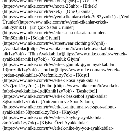
(https://www.nike.com/tr/w/kobe-pgd6) - [NOCTA]
(https://www.nike.com/tr/w/nocta-25nhb) - [Erkek]
(https://www.nike.com/tr/erkek) - [Öne Çıkanlar]
(https://www.nike.com/tr/w/yeni-cikanlar-erkek-3n82yznik1) - [Yeni
Ürünler](https://www.nike.com/tr/w/yeni-cikanlar-erkek-
3n82yznik1) - [En Çok Satan Ürünler]
(https://www.nike.com/tr/w/erkek-en-cok-satan-urunler-
76m50znik1) - [Sokak Giyimi]
(https://www.nike.com/tr/w/streetwear-clothing-97qn8)
-
[Ayakkabılar](https://www.nike.com/tr/w/erkek-ayakkabilar-
nik1zy7ok) - [Tüm Ayakkabılar](https://www.nike.com/tr/w/erkek-
ayakkabilar-nik1zy7ok) - [Günlük Giyim]
(https://www.nike.com/tr/w/erkek-gunluk-giyim-ayakkabilar-
13jrmznik1zy7ok) - [Jordan](https://www.nike.com/tr/w/erkek-
jordan-ayakkabilar-37eefznik1zy7ok) - [Koşu]
(https://www.nike.com/tr/w/erkek-kosu-ayakkabilar-
37v7jznik1zy7ok) - [Futbol](https://www.nike.com/tr/w/erkek-
futbol-ayakkabilar-1gdj0znik1zy7ok) - [Basketbol]
(https://www.nike.com/tr/w/erkek-basketbol-ayakkabilar-
3glsmznik1zy7ok) - [Antrenman ve Spor Salonu]
(https://www.nike.com/tr/w/erkek-antrenman-ve-spor-salonu-
ayakkabilar-58jtoznik1zy7ok) - [Kaykay]
(https://www.nike.com/tr/w/erkek-kaykay-ayakkabilar-
8mfrfznik1zy7ok) - [Kişiye Özel Ayakkabılar]
(https://www.nike.com/tr/w/erkek-nike-by-you-ayakkabilar-