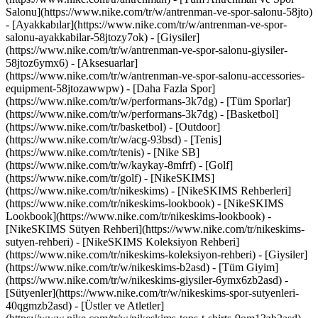
Salonu](https://www.nike.com/tr/w/antrenman-ve-spor-salonu-58jto)
- [Ayakkabılar](https://www.nike.com/tr/w/antrenman-ve-spor-
salonu-ayakkabilar-58jtozy7ok) - [Giysiler]
(https://www.nike.com/tr/w/antrenman-ve-spor-salonu-giysiler-
58jtoz6ymx6) - [Aksesuarlar]
(https://www.nike.com/tr/w/antrenman-ve-spor-salonu-accessories-
equipment-58jtozawwpw)
- [Daha Fazla Spor]
(https://www.nike.com/tr/w/performans-3k7dg) - [Tüm Sporlar]
(https://www.nike.com/tr/w/performans-3k7dg) - [Basketbol]
(https://www.nike.com/tr/basketbol) - [Outdoor]
(https://www.nike.com/tr/w/acg-93bsd) - [Tenis]
(https://www.nike.com/tr/tenis) - [Nike SB]
(https://www.nike.com/tr/w/kaykay-8mfrf) - [Golf]
(https://www.nike.com/tr/golf) - [NikeSKIMS]
(https://www.nike.com/tr/nikeskims) - [NikeSKIMS Rehberleri]
(https://www.nike.com/tr/nikeskims-lookbook) - [NikeSKIMS
Lookbook](https://www.nike.com/tr/nikeskims-lookbook) -
[NikeSKIMS Sütyen Rehberi](https://www.nike.com/tr/nikeskims-
sutyen-rehberi) - [NikeSKIMS Koleksiyon Rehberi]
(https://www.nike.com/tr/nikeskims-koleksiyon-rehberi)
- [Giysiler]
(https://www.nike.com/tr/w/nikeskims-b2asd) - [Tüm Giyim]
(https://www.nike.com/tr/w/nikeskims-giysiler-6ymx6zb2asd) -
[Sütyenler](https://www.nike.com/tr/w/nikeskims-spor-sutyenleri-
40qgmzb2asd) - [Üstler ve Atletler]