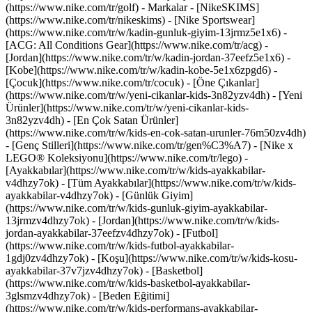
(https://www.nike.com/tr/golf)
- Markalar - [NikeSKIMS]
(https://www.nike.com/tr/nikeskims) - [Nike Sportswear]
(https://www.nike.com/tr/w/kadin-gunluk-giyim-13jrmz5e1x6) -
[ACG: All Conditions Gear](https://www.nike.com/tr/acg) -
[Jordan](https://www.nike.com/tr/w/kadin-jordan-37eefz5e1x6) -
[Kobe](https://www.nike.com/tr/w/kadin-kobe-5e1x6zpgd6) -
[Çocuk](https://www.nike.com/tr/cocuk) - [Öne Çıkanlar]
(https://www.nike.com/tr/w/yeni-cikanlar-kids-3n82yzv4dh) - [Yeni
Ürünler](https://www.nike.com/tr/w/yeni-cikanlar-kids-
3n82yzv4dh) - [En Çok Satan Ürünler]
(https://www.nike.com/tr/w/kids-en-cok-satan-urunler-76m50zv4dh)
- [Genç Stilleri](https://www.nike.com/tr/gen%C3%A7) - [Nike x
LEGO® Koleksiyonu](https://www.nike.com/tr/lego)
-
[Ayakkabılar](https://www.nike.com/tr/w/kids-ayakkabilar-
v4dhzy7ok) - [Tüm Ayakkabılar](https://www.nike.com/tr/w/kids-
ayakkabilar-v4dhzy7ok) - [Günlük Giyim]
(https://www.nike.com/tr/w/kids-gunluk-giyim-ayakkabilar-
13jrmzv4dhzy7ok) - [Jordan](https://www.nike.com/tr/w/kids-
jordan-ayakkabilar-37eefzv4dhzy7ok) - [Futbol]
(https://www.nike.com/tr/w/kids-futbol-ayakkabilar-
1gdj0zv4dhzy7ok) - [Koşu](https://www.nike.com/tr/w/kids-kosu-
ayakkabilar-37v7jzv4dhzy7ok) - [Basketbol]
(https://www.nike.com/tr/w/kids-basketbol-ayakkabilar-
3glsmzv4dhzy7ok) - [Beden Eğitimi]
(https://www.nike.com/tr/w/kids-performans-ayakkabilar-