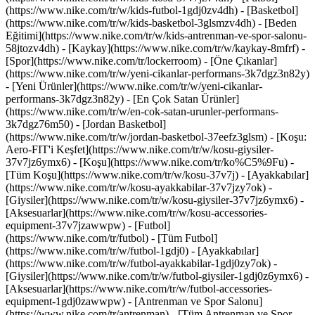
(https://www.nike.com/tr/w/kids-futbol-1gdj0zv4dh) - [Basketbol]
(https://www.nike.com/tr/w/kids-basketbol-3glsmzv4dh) - [Beden
Eğitimi](https://www.nike.com/tr/w/kids-antrenman-ve-spor-salonu-
58jtozv4dh) - [Kaykay](https://www.nike.com/tr/w/kaykay-8mfrf) -
[Spor](https://www.nike.com/tr/lockerroom) - [Öne Çıkanlar]
(https://www.nike.com/tr/w/yeni-cikanlar-performans-3k7dgz3n82y)
- [Yeni Ürünler](https://www.nike.com/tr/w/yeni-cikanlar-
performans-3k7dgz3n82y) - [En Çok Satan Ürünler]
(https://www.nike.com/tr/w/en-cok-satan-urunler-performans-
3k7dgz76m50) - [Jordan Basketbol]
(https://www.nike.com/tr/w/jordan-basketbol-37eefz3glsm) - [Koşu:
Aero-FIT'i Keşfet](https://www.nike.com/tr/w/kosu-giysiler-
37v7jz6ymx6)
- [Koşu](https://www.nike.com/tr/ko%C5%9Fu) -
[Tüm Koşu](https://www.nike.com/tr/w/kosu-37v7j) - [Ayakkabılar]
(https://www.nike.com/tr/w/kosu-ayakkabilar-37v7jzy7ok) -
[Giysiler](https://www.nike.com/tr/w/kosu-giysiler-37v7jz6ymx6) -
[Aksesuarlar](https://www.nike.com/tr/w/kosu-accessories-
equipment-37v7jzawwpw)
- [Futbol]
(https://www.nike.com/tr/futbol) - [Tüm Futbol]
(https://www.nike.com/tr/w/futbol-1gdj0) - [Ayakkabılar]
(https://www.nike.com/tr/w/futbol-ayakkabilar-1gdj0zy7ok) -
[Giysiler](https://www.nike.com/tr/w/futbol-giysiler-1gdj0z6ymx6) -
[Aksesuarlar](https://www.nike.com/tr/w/futbol-accessories-
equipment-1gdj0zawwpw)
- [Antrenman ve Spor Salonu]
(https://www.nike.com/tr/antrenman) - [Tüm Antrenman ve Spor