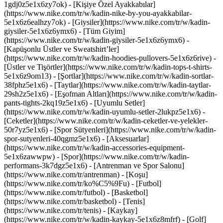
1gdj0z5e1x6zy7ok) - [Kişiye Özel Ayakkabılar]
(https://www.nike.com/tr/w/kadin-nike-by-you-ayakkabilar-
5e1x6z6ealhzy7ok)
- [Giysiler](https://www.nike.com/tr/w/kadin-
giysiler-5e1x6z6ymx6) - [Tüm Giyim]
(https://www.nike.com/tr/w/kadin-giysiler-5e1x6z6ymx6) -
[Kapüşonlu Üstler ve Sweatshirt’ler]
(https://www.nike.com/tr/w/kadin-hoodies-pullovers-5e1x6z6rive) -
[Üstler ve Tişörtler](https://www.nike.com/tr/w/kadin-tops-t-shirts-
5e1x6z9om13) - [Şortlar](https://www.nike.com/tr/w/kadin-sortlar-
38fphz5e1x6) - [Taytlar](https://www.nike.com/tr/w/kadin-taytlar-
29sh2z5e1x6) - [Eşofman Altları](https://www.nike.com/tr/w/kadin-
pants-tights-2kq19z5e1x6) - [Uyumlu Setler]
(https://www.nike.com/tr/w/kadin-uyumlu-setler-2lukpz5e1x6) -
[Ceketler](https://www.nike.com/tr/w/kadin-ceketler-ve-yelekler-
50r7yz5e1x6) - [Spor Sütyenleri](https://www.nike.com/tr/w/kadin-
spor-sutyenleri-40qgmz5e1x6) - [Aksesuarlar]
(https://www.nike.com/tr/w/kadin-accessories-equipment-
5e1x6zawwpw)
- [Spor](https://www.nike.com/tr/w/kadin-
performans-3k7dgz5e1x6) - [Antrenman ve Spor Salonu]
(https://www.nike.com/tr/antrenman) - [Koşu]
(https://www.nike.com/tr/ko%C5%9Fu) - [Futbol]
(https://www.nike.com/tr/futbol) - [Basketbol]
(https://www.nike.com/tr/basketbol) - [Tenis]
(https://www.nike.com/tr/tenis) - [Kaykay]
(https://www.nike.com/tr/w/kadin-kaykay-5e1x6z8mfrf) - [Golf]