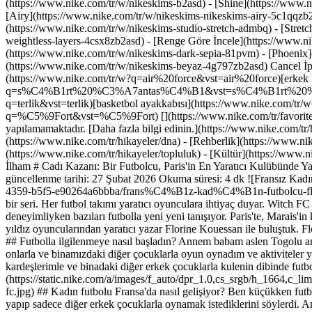
(https://www.nike.com/tr/w/nikeskims-b2asd) - [Shine](https://www.
[Airy](https://www.nike.com/tr/w/nikeskims-nikeskims-airy-5c1qqzb2
(https://www.nike.com/tr/w/nikeskims-studio-stretch-admbq) - [Stret
weightless-layers-4csx8zb2asd)
- [Renge Göre İncele](https://www.nike.com/tr/w/nikeskims-b2asd) - [Obsidian](https://www.nike.com/tr/w/nikeskims-siyah-90poyzb2asd) - [Dark Sepia](https://www.nike.com/tr/w/nikeskims-dark-sepia-81pvm) - [Phoenix](https://www.nike.com/tr/w/nikeskims-phoenix-1jhtj) - [Cobalt](https://www.nike.com/tr/w/nikeskims-mavi-8hfx3zb2asd) - [Ivory](https://www.nike.com/tr/w/nikeskims-beyaz-4g797zb2asd) Cancel İptal Popüler Arama Terimleri [ayakkabı](https://www.nike.com/tr/w?q=ayakkab%C4%B1&vst=ayakkab%C4%B1)[air force](https://www.nike.com/tr/w?q=air%20force&vst=air%20force)[erkek krampon](https://www.nike.com/tr/w?q=erkek%20krampon&vst=erkek%20krampon)[sırt çantası](https://www.nike.com/tr/w?q=s%C4%B1rt%20%C3%A7antas%C4%B1&vst=s%C4%B1rt%20%C3%A7antas%C4%B1)[çanta](https://www.nike.com/tr/w?q=%C3%A7anta&vst=%C3%A7anta)[terlik](https://www.nike.com/tr/w?q=terlik&vst=terlik)[basketbol ayakkabısı](https://www.nike.com/tr/w?q=basketbol%20ayakkab%C4%B1s%C4%B1&vst=basketbol%20ayakkab%C4%B1s%C4%B1)[şort](https://www.nike.com/tr/w?q=%C5%9Fort&vst=%C5%9Fort) [](https://www.nike.com/tr/favorites "Favoriler")[](https://www.nike.com/tr/cart "Sepetteki Ürünler: 0") Türkiye’de Nike.com ve Nike App üzerinden şu an için alışveriş yapılamamaktadır. [Daha fazla bilgi edinin.](https://www.nike.com/tr/help/a/turkiye-siparis-bilgilendirmesi) ## İlham - [En Yeni](https://www.nike.com/tr/hikayeler) - [DNA](https://www.nike.com/tr/hikayeler/dna) - [Rehberlik](https://www.nike.com/tr/hikayeler/kocluk) - [Sporcular\*](https://www.nike.com/tr/hikayeler/sporcular) - [Topluluk](https://www.nike.com/tr/hikayeler/topluluk) - [Kültür](https://www.nike.com/tr/hikayeler/kultur) - [Yenilik](https://www.nike.com/tr/hikayeler/yenilik) - [Tüm Hikayeler](https://www.nike.com/tr/hikayeler/tumu) İlham # Cadı Kazanı: Bir Futbolcu, Paris'in En Yaratıcı Kulübünde Yaptıklarıyla Dikkat Çekiyor ##### Sporcular* Florine Kouessan, yaşadığı dünyayı yansıtan bir takım kurmaya çalışıyor: Witch FC. Son güncellenme tarihi: 27 Şubat 2026 Okuma süresi: 4 dk ![Fransız Kadın Futbolcu Florine Kouessan ve Kulübü Witch FC ](https://static.nike.com/a/images/f_auto/dpr_1.0,cs_srgb/h_2722,c_limit/73f1e830-7dee-4359-b5f5-e90264a6bbba/frans%C4%B1z-kad%C4%B1n-futbolcu-florine-kouessan-ve-kul%C3%BCb%C3%BC-witch-fc.jpg) "Snap Shots" tüm dünyadan mahalle sporcularıyla yapılan sohbetlerin yer aldığı bir seri. Her futbol takımı yaratıcı oyuncu