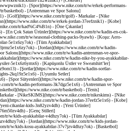
/w/erkek-tracksuits-1ll2wznik1) - [Ceketler]
nt-awwpwznik1)
- [Spor](https://www.nike.com/tr/w/erkek-performans-
tr/basketbol) - [Antrenman ve Spor Salonu]
) - [Golf](https://www.nike.com/tr/golf)
- Markalar - [Nike
an](https://www.nike.com/tr/w/erkek-jordan-37eefznik1) - [Kobe]
w.nike.com/tr/kad%C4%B1n) - [Öne Çıkanlar]
) - [En Çok Satan Ürünler](https://www.nike.com/tr/w/kadin-en-cok-
/www.nike.com/tr/w/seasonal-clothing-packs-9yawh) - [Koşu: Aero-
bilar-5e1x6zy7ok) - [Tüm Ayakkabılar]
3jrmz5e1x6zy7ok) - [Jordan](https://www.nike.com/tr/w/kadin-
or Salonu](https://www.nike.com/tr/w/kadin-antrenman-ve-spor-
akkabılar](https://www.nike.com/tr/w/kadin-nike-by-you-ayakkabilar-
ysiler-5e1x6z6ymx6) - [Kapüşonlu Üstler ve Sweatshirt’ler]
z9om13) - [Şortlar](https://www.nike.com/tr/w/kadin-sortlar-
tights-2kq19z5e1x6) - [Uyumlu Setler]
6) - [Spor Sütyenleri](https://www.nike.com/tr/w/kadin-spor-
ke.com/tr/w/kadin-performans-3k7dgz5e1x6) - [Antrenman ve Spor
ketbol](https://www.nike.com/tr/basketbol) - [Tenis]
Markalar - [NikeSKIMS](https://www.nike.com/tr/nikeskims) - [Nike
rdan](https://www.nike.com/tr/w/kadin-jordan-37eefz5e1x6) - [Kobe]
yeni-cikanlar-kids-3n82yzv4dh) - [Yeni Ürünler]
76m50zv4dh) - [Genç Stilleri]
om/tr/w/kids-ayakkabilar-v4dhzy7ok) - [Tüm Ayakkabılar]
zv4dhzy7ok) - [Jordan](https://www.nike.com/tr/w/kids-jordan-
com/tr/w/kids-kosu-ayakkabilar-37v7jzv4dhzy7ok) - [Basketbol]