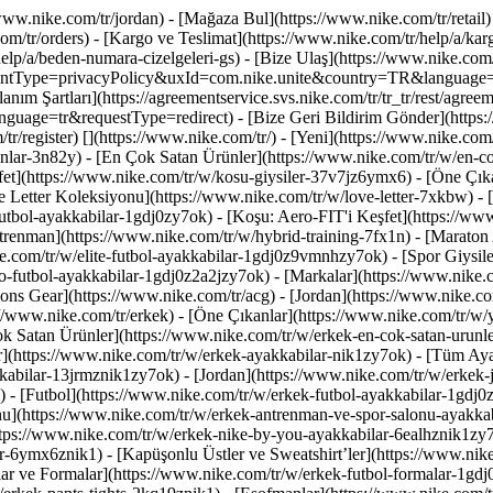
/www.nike.com/tr/jordan)
- [Mağaza Bul](https://www.nike.com/tr/retail)
m/tr/orders) - [Kargo ve Teslimat](https://www.nike.com/tr/help/a/kargo
lp/a/beden-numara-cizelgeleri-gs) - [Bize Ulaş](https://www.nike.com/tr/
eementType=privacyPolicy&uxId=com.nike.unite&country=TR&language=tr&
nım Şartları](https://agreementservice.svs.nike.com/tr/tr_tr/rest/agree
e=tr&requestType=redirect) - [Bize Geri Bildirim Gönder](https://
tr/register)
[](https://www.nike.com/tr/) - [Yeni](https://www.nike.com
ikanlar-3n82y) - [En Çok Satan Ürünler](https://www.nike.com/tr/w/e
fet](https://www.nike.com/tr/w/kosu-giysiler-37v7jz6ymx6)
- [Öne Çık
 Letter Koleksiyonu](https://www.nike.com/tr/w/love-letter-7xkbw) - [J
futbol-ayakkabilar-1gdj0zy7ok) - [Koşu: Aero-FIT'i Keşfet](https://w
trenman](https://www.nike.com/tr/w/hybrid-training-7fx1n) - [Maraton
e.com/tr/w/elite-futbol-ayakkabilar-1gdj0z9vmnhzy7ok) - [Spor Giysiler
o-futbol-ayakkabilar-1gdj0z2a2jzy7ok)
- [Markalar](https://www.nike
ons Gear](https://www.nike.com/tr/acg) - [Jordan](https://www.nike.c
/www.nike.com/tr/erkek) - [Öne Çıkanlar](https://www.nike.com/tr/w/y
ok Satan Ürünler](https://www.nike.com/tr/w/erkek-en-cok-satan-urun
r](https://www.nike.com/tr/w/erkek-ayakkabilar-nik1zy7ok) - [Tüm Aya
abilar-13jrmznik1zy7ok) - [Jordan](https://www.nike.com/tr/w/erkek-
 - [Futbol](https://www.nike.com/tr/w/erkek-futbol-ayakkabilar-1gdj0
u](https://www.nike.com/tr/w/erkek-antrenman-ve-spor-salonu-ayakkab
ttps://www.nike.com/tr/w/erkek-nike-by-you-ayakkabilar-6ealhznik1z
6ymx6znik1) - [Kapüşonlu Üstler ve Sweatshirt’ler](https://www.nike.c
ar ve Formalar](https://www.nike.com/tr/w/erkek-futbol-formalar-1gdj0