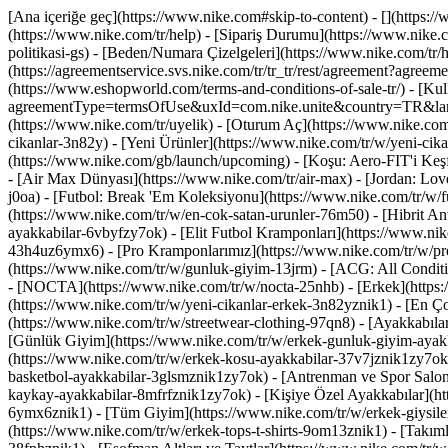
[Ana içeriğe geç](https://www.nike.com#skip-to-content) - [](https:/
(https://www.nike.com/tr/help) - [Sipariş Durumu](https://www.nike.co
politikasi-gs) - [Beden/Numara Çizelgeleri](https://www.nike.com/tr/he
(https://agreementservice.svs.nike.com/tr/tr_tr/rest/agreement?agr
(https://www.eshopworld.com/terms-and-conditions-of-sale-tr/) - [Kulla
agreementType=termsOfUse&uxId=com.nike.unite&country=TR&languag
(https://www.nike.com/tr/uyelik) - [Oturum Aç](https://www.nike.com/
cikanlar-3n82y) - [Yeni Ürünler](https://www.nike.com/tr/w/yeni-c
(https://www.nike.com/gb/launch/upcoming) - [Koşu: Aero-FIT'i Keş
- [Air Max Dünyası](https://www.nike.com/tr/air-max) - [Jordan: Love
j0oa) - [Futbol: Break 'Em Koleksiyonu](https://www.nike.com/tr/w/
(https://www.nike.com/tr/w/en-cok-satan-urunler-76m50) - [Hibrit An
ayakkabilar-6vbyfzy7ok) - [Elit Futbol Kramponları](https://www.nik
43h4uz6ymx6) - [Pro Kramponlarımız](https://www.nike.com/tr/w/pr
(https://www.nike.com/tr/w/gunluk-giyim-13jrm) - [ACG: All Conditi
- [NOCTA](https://www.nike.com/tr/w/nocta-25nhb) - [Erkek](https:/
(https://www.nike.com/tr/w/yeni-cikanlar-erkek-3n82yznik1) - [En Ç
(https://www.nike.com/tr/w/streetwear-clothing-97qn8)
- [Ayakkabıla
[Günlük Giyim](https://www.nike.com/tr/w/erkek-gunluk-giyim-ayakk
(https://www.nike.com/tr/w/erkek-kosu-ayakkabilar-37v7jznik1zy7ok)
basketbol-ayakkabilar-3glsmznik1zy7ok) - [Antrenman ve Spor Salon
kaykay-ayakkabilar-8mfrfznik1zy7ok) - [Kişiye Özel Ayakkabılar](h
6ymx6znik1) - [Tüm Giyim](https://www.nike.com/tr/w/erkek-giysiler-
(https://www.nike.com/tr/w/erkek-tops-t-shirts-9om13znik1) - [Takıml