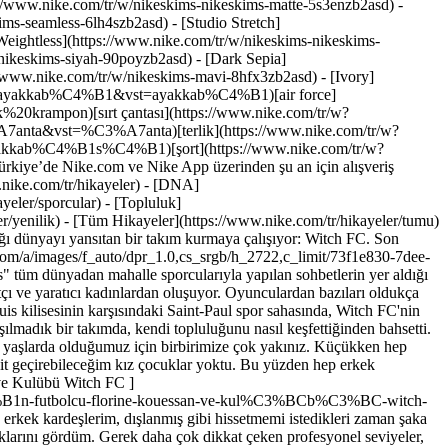
://www.nike.com/tr/w/nikeskims-nikeskims-matte-5s3enzb2asd) -
ms-seamless-6lh4szb2asd) - [Studio Stretch]
[Weightless](https://www.nike.com/tr/w/nikeskims-nikeskims-
r öz güven var. Yazan: Massaër Ndiaye Fotoğraflar: Manuel Obadia-Wills *Yazılma tarihi: Ekim 2020* Orijinal yayınlanma tarihi: 10 Şubat 2022 ## İlgili Hikayeler - ![Nike Yoga Eğitmeni Fabian Domenech, Gerçek Sen Olmaya Dair Konuşuyor](https://static.nike.com/a/images/f_auto/dpr_1.0,cs_srgb/w_600,c_limit/69a1236a-9a98-42b9-9d2a-720215e85e87/nike-yoga-e%C4%9Fitmeni-fabian-domenech-ger%C3%A7ek-sen-olmaya-dair-konu%C5%9Fuyor.jpg) [](https://www.nike.com/tr/a/fabian-domenechin-meditasyon-ve-yoga-araciligiyla-kendini-kesfetme-uzerine-gorusleri) # Rehberlik # Trained Podcast: Fabian Domenech ile Özgünlüğü Yakala - ![James Clear ile Alışkanlık Edinme ve Alışkanlıkları Yenme ](https://static.nike.com/a/images/f_auto/dpr_1.0,cs_srgb/w_600,c_limit/d13da124-8392-47b5-818f-84582b13eb66/james-clear-ile-al%C4%B1%C5%9Fkanl%C4%B1k-edinme-ve-al%C4%B1%C5%9Fkanl%C4%B1klar%C4%B1-yenme.jpg) [](https://www.nike.com/tr/a/james-clear-ile-aliskanlik-edinme) # Rehberlik # Trained Podcast: James Clear ile Atomik Alışkanlıklar Edin - ![Nike Eğitmeni Maria Wada ile Hareket Ederek Mutluluğu Bulma Üzerine ](https://static.nike.com/a/images/f_auto/dpr_1.0,cs_srgb/w_600,c_limit/b7a8ca06-ff29-472d-adf3-badc169e943e/nike-e%C4%9Fitmeni-maria-wada-ile-hareket-ederek-mutlulu%C4%9Fu-bulma-%C3%BCzerine.jpg) [](https://www.nike.com/tr/a/maria-wada-ile-yoga-ve-dans-kariyeri-uzerine) # Rehberlik # Trained Podcast: Maria Wada ile Kendini Baştan Yarat - ![Sosyolog Sabrina Strings ile Gerçekçi Olmayan Vücut Standartları Üzerine](https://static.nike.com/a/images/f_auto/dpr_1.0,cs_srgb/w_600,c_limit/07dcdb2f-2ca8-41d2-ab45-91995e866206/sosyolog-sabrina-strings-ile-ger%C3%A7ek%C3%A7i-olmayan-v%C3%BCcut-standartlar%C4%B1-%C3%BCzerine.jpg) [](https://www.nike.com/tr/a/sabrina-strings-ile-beden-olumlama-ve-diyet-kulturu-uzerine) # Rehberlik # Trained Podcast: Sabrina Strings ile Vücut Algısı Üzerine Düşün - ![Gazeteci Anna Kessel'in Spor ve Fitness'ta Kadının Yerine Dair Görüşleri](https://static.nike.com/a/images/f_auto/dpr_1.0,cs_srgb/w_600,c_limit/cb78d9f6-03d4-4380-bc33-25404d369454/gazeteci-anna-kessel-in-spor-ve-fitness-ta-kad%C4%B1n%C4%B1n-yerine-dair-g%C3%B6r%C3%BC%C5%9Fleri.jpg) [](https://www.nike.com/tr/a/anna-kessel-gazeteci-kadin-sporlarina-dair-gorusleri) # Rehberlik # Trained Podcast: Anna Kessel ile Sporda Kadınları İleriye Taşıyoruz Kaynaklar [Mağaza Bul](https://www.nike.com/tr/retail/) [Nike Journal](https://www.nike.com/tr/hikayeler) [Üye Ol](https://www.nike.com/tr/uyelik) [Geri Bildirim](https://www.nike.com#site-feedback) [Promosyon Kodları](https://www.nike.com/tr/promosyon-kodu) Yardım [Yardım Al](https://www.nike.com/tr/help) [Sipariş Durumu](https://www.nike.com/tr/orders/details) [Kargo ve Teslimat](https://www.nike.com/tr/help/a/kargo-teslimat-gs) [İadeler](https://www.nike.com/tr/help/a/iade-politikasi-gs) [Ödeme Seçenekleri](https://www.nike.com/tr/help/a/odeme-secenekleri-