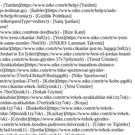
 - [Yardım](https://www.nike.com/tr/help) [Yardım]
-teslimat-gs) - [İadeler](https://www.nike.com/tr/help/a/iade-
help/#contact) - [Gizlilik Politikası]
requestType=redirect) - [Satış Şartları]
ment?
www.nike.com#site-feedback) - [Bize Katıl]
/tr/w/yeni-cikanlar-3n82y) - [Yeni](https://www.nike.com/tr/w/yeni-
n-cok-satan-urunler-76m50) - [SNKRS Lansman Takvimi]
anlar](https://www.nike.com/tr/w/yeni-cikanlar-just-in-3apgqz3n82y)
ordan'ın En İyileri](https://www.nike.com/tr/w/best-of-jordan-brand-
ww.nike.com/tr/w/kosu-giysiler-37v7jz6ymx6)
- [Trend Ürünler]
 Ayakkabıları](https://www.nike.com/tr/w/marathon-distance-
i](https://www.nike.com/tr/w/nike-sportswear-giysiler-
.com/tr/w/37eefz43h4uz93bsdzpgd6) - [Nike Sportswear]
om/tr/w/jordan-37eef) - [Kobe](https://www.nike.com/tr/w/kobe-pgd6)
eni-cikanlar-erkek-3n82yznik1) - [Yeni Ürünler]
ler-76m50znik1) - [Sokak Giyimi]
kkabılar](https://www.nike.com/tr/w/erkek-ayakkabilar-nik1zy7ok) -
jordan-ayakkabilar-37eefznik1zy7ok) - [Koşu]
znik1zy7ok) - [Basketbol](https://www.nike.com/tr/w/erkek-
ilar-58jtoznik1zy7ok) - [Kaykay](https://www.nike.com/tr/w/erkek-
y7ok)
- [Giysiler](https://www.nike.com/tr/w/erkek-giysiler-
om/tr/w/erkek-hoodies-pullovers-6riveznik1) - [Üstler ve Tişörtler]
z3a41eznik1) - [Şortlar](https://www.nike.com/tr/w/erkek-sortlar-