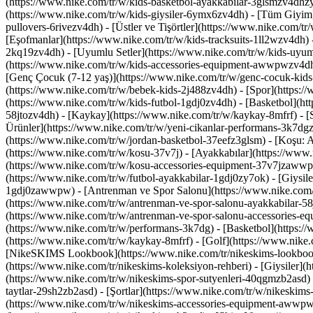
(https://www.nike.com/tr/w/kids-basketbol-ayakkabilar-3glsmzv4dhz
(https://www.nike.com/tr/w/kids-giysiler-6ymx6zv4dh) - [Tüm Giyim]
pullovers-6rivezv4dh) - [Üstler ve Tişörtler](https://www.nike.com/t
[Eşofmanlar](https://www.nike.com/tr/w/kids-tracksuits-1ll2wzv4dh) - 
2kq19zv4dh) - [Uyumlu Setler](https://www.nike.com/tr/w/kids-uyumlu
(https://www.nike.com/tr/w/kids-accessories-equipment-awwpwzv4d
[Genç Çocuk (7-12 yaş)](https://www.nike.com/tr/w/genc-cocuk-kids
(https://www.nike.com/tr/w/bebek-kids-2j488zv4dh)
- [Spor](https:
(https://www.nike.com/tr/w/kids-futbol-1gdj0zv4dh) - [Basketbol](h
58jtozv4dh) - [Kaykay](https://www.nike.com/tr/w/kaykay-8mfrf) - [
Ürünler](https://www.nike.com/tr/w/yeni-cikanlar-performans-3k7dg
(https://www.nike.com/tr/w/jordan-basketbol-37eefz3glsm) - [Koşu: 
(https://www.nike.com/tr/w/kosu-37v7j) - [Ayakkabılar](https://www.
(https://www.nike.com/tr/w/kosu-accessories-equipment-37v7jzaw
(https://www.nike.com/tr/w/futbol-ayakkabilar-1gdj0zy7ok) - [Giysil
1gdj0zawwpw)
- [Antrenman ve Spor Salonu](https://www.nike.com/
(https://www.nike.com/tr/w/antrenman-ve-spor-salonu-ayakkabilar-58j
(https://www.nike.com/tr/w/antrenman-ve-spor-salonu-accessories-
(https://www.nike.com/tr/w/performans-3k7dg) - [Basketbol](https://
(https://www.nike.com/tr/w/kaykay-8mfrf) - [Golf](https://www.nike
[NikeSKIMS Lookbook](https://www.nike.com/tr/nikeskims-lookbook
(https://www.nike.com/tr/nikeskims-koleksiyon-rehberi)
- [Giysiler]
(https://www.nike.com/tr/w/nikeskims-spor-sutyenleri-40qgmzb2asd) - 
taytlar-29sh2zb2asd) - [Şortlar](https://www.nike.com/tr/w/nikeskim
(https://www.nike.com/tr/w/nikeskims-accessories-equipment-awwp