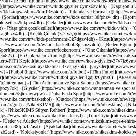
y7ok) - [Beden Eğitimi](https://www.nike.com/tr/w/kids-performans-
(https://www.nike.com/tr/w/kids-giysiler-6ymx6zv4dh) - [Kapüşonlu Üs
r/w/kids-tops-t-shirts-9om13zv4dh) - [Takımlar ve Formalar](https://w
[Şortlar](https://www.nike.com/tr/w/kids-sortlar-38fphzv4dh) - [Eşofma
-setler-2lukpzv4dh) - [Ceketler](https://www.nike.com/tr/w/kids-ceke
h)
- [Yaşa göre çocuk stilleri](https://www.nike.com/tr/w/kids-v4dh) - 
-agibjzv4dh) - [Küçük Çocuk (3-7 yaş)](https://www.nike.com/tr/w/ku
//www.nike.com/tr/w/kids-performans-3k7dgzv4dh) - [Koşu](https://www
ttps://www.nike.com/tr/w/kids-basketbol-3glsmzv4dh) - [Beden Eğitimi]
Spor](https://www.nike.com/tr/lockerroom) - [Öne Çıkanlar](https://w
z3n82y) - [En Çok Satan Ürünler](https://www.nike.com/tr/w/en-cok-s
Aero-FIT'i Keşfet](https://www.nike.com/tr/w/kosu-giysiler-37v7jz6y
nike.com/tr/w/kosu-ayakkabilar-37v7jzy7ok) - [Giysiler](https://www.
wpw)
- [Futbol](https://www.nike.com/tr/futbol) - [Tüm Futbol](https://
er](https://www.nike.com/tr/w/futbol-giysiler-1gdj0z6ymx6) - [Aksesuar
tr/antrenman) - [Tüm Antrenman ve Spor Salonu](https://www.nike.com
tozy7ok) - [Giysiler](https://www.nike.com/tr/w/antrenman-ve-spor-sa
equipment-58jtozawwpw)
- [Daha Fazla Spor](https://www.nike.com/tr/
www.nike.com/tr/basketbol) - [Outdoor](https://www.nike.com/tr/w/acg-9
.com/tr/golf) - [NikeSKIMS](https://www.nike.com/tr/nikeskims) - [N
) - [NikeSKIMS Sütyen Rehberi](https://www.nike.com/tr/nikeskims-
(https://www.nike.com/tr/w/nikeskims-b2asd) - [Tüm Giyim](https://www
[Üstler ve Atletler](https://www.nike.com/tr/w/nikeskims-tops-t-shirt
s-sortlar-38fphzb2asd) - [Ayakkabılar](https://www.nike.com/tr/w/nikes
wzb2asd)
- [Koleksiyonlar](https://www.nike.com/tr/nikeskims-koleksiy