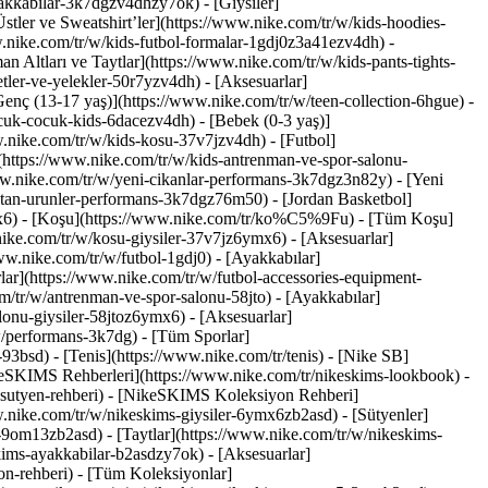
ayakkabilar-3k7dgzv4dhzy7ok)
- [Giysiler]
tler ve Sweatshirt’ler](https://www.nike.com/tr/w/kids-hoodies-
ww.nike.com/tr/w/kids-futbol-formalar-1gdj0z3a41ezv4dh) -
n Altları ve Taytlar](https://www.nike.com/tr/w/kids-pants-tights-
tler-ve-yelekler-50r7yzv4dh) - [Aksesuarlar]
[Genç (13-17 yaş)](https://www.nike.com/tr/w/teen-collection-6hgue) -
cuk-cocuk-kids-6dacezv4dh) - [Bebek (0-3 yaş)]
.nike.com/tr/w/kids-kosu-37v7jzv4dh) - [Futbol]
(https://www.nike.com/tr/w/kids-antrenman-ve-spor-salonu-
ww.nike.com/tr/w/yeni-cikanlar-performans-3k7dgz3n82y) - [Yeni
atan-urunler-performans-3k7dgz76m50) - [Jordan Basketbol]
mx6)
- [Koşu](https://www.nike.com/tr/ko%C5%9Fu) - [Tüm Koşu]
nike.com/tr/w/kosu-giysiler-37v7jz6ymx6) - [Aksesuarlar]
www.nike.com/tr/w/futbol-1gdj0) - [Ayakkabılar]
lar](https://www.nike.com/tr/w/futbol-accessories-equipment-
/tr/w/antrenman-ve-spor-salonu-58jto) - [Ayakkabılar]
lonu-giysiler-58jtoz6ymx6) - [Aksesuarlar]
w/performans-3k7dg) - [Tüm Sporlar]
3bsd) - [Tenis](https://www.nike.com/tr/tenis) - [Nike SB]
ikeSKIMS Rehberleri](https://www.nike.com/tr/nikeskims-lookbook) -
sutyen-rehberi) - [NikeSKIMS Koleksiyon Rehberi]
.nike.com/tr/w/nikeskims-giysiler-6ymx6zb2asd) - [Sütyenler]
s-9om13zb2asd) - [Taytlar](https://www.nike.com/tr/w/nikeskims-
kims-ayakkabilar-b2asdzy7ok) - [Aksesuarlar]
on-rehberi) - [Tüm Koleksiyonlar]