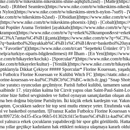
nike.com/tr/w/nikeskims-nikeskims-shine-aq8qbzb2asd) - [Matte](https
asd) - [Ribbed Seamless](https://www.nike.com/tr/w/nikeskims-nikeski
ch Nylon](https://www.nike.com/tr/w/nikeskims-stretch-nylon-7sut9) - 
lara ihtiyaç duyar. Witch FC ise yaratıcı oyuncudan geçilmiyor. Parisli futbol kulübü, tamamen sanatçı ve yaratıcı kadınlardan oluşuyor. Oyunculardan bazıları oldukça deneyimliyken bazıları futbolla yeni yeni tanışıyor. Paris'te, Marais'in kalbinde 17. yüzyıldan kalma bir Cizvit yapısı olan Saint-Paul-Saint-Louis kilisesinin karşısındaki Saint-Paul spor sahasında, Witch FC'nin yıldız oyuncularından yaratıcı yazar Florine Kouessan ile buluştuk. Florine bize futbol sevgisinden ve futbol oynayan sanatçılardan oluşan alışılmadık bir takımda, kendi topluluğunu nasıl keşfettiğinden bahsetti. ## Futbolla ilgilenmeye nasıl başladın? Annem babam aslen Togolu ama ben doğma büyüme Parisliyim. İki küçük erkek kardeşim var. Yakın yaşlarda olduğumuz için birbirimize çok yakınız. Küçükken hep onlarla ve binamızdaki diğer çocuklarla oyun oynadım ve aktiviteler yaptım. Çocukken sadece bir top seni mutlu etmeye yeter. Etrafımda vakit geçirebileceğim kız çocuklar yoktu. Bu yüzden hep erkek kardeşlerimle ve binadaki diğer erkek çocuklarla kulenin dibinde futbol ve basketbol oynardım. ![Fransız Kadın Futbolcu Florine Kouessan ve Kulübü Witch FC ](https://static.nike.com/a/images/f_auto/dpr_1.0,cs_srgb/h_1664,c_limit/f09725fc-b435-45ca-96b5-01302fcf415e/frans%C4%B1z-kad%C4%B1n-futbolcu-florine-kouessan-ve-kul%C3%BCb%C3%BC-witch-fc.jpg) ## Kadın futbolu Fransa'da nasıl gelişiyor? Ben küçükken futbol yalnızca erkek çocukların yapabileceği bir spor gibi görülürdü. Hatta erkek kardeşlerim, dışlanmış gibi hissetmemi istedikleri zaman şaka yapıp sadece diğer erkek çocuklarla oynamak istediklerini söylerdi. Ama yıllar geçtikçe kadınların hak ettikleri noktaya ulaşmaya kararlı olduklarını gördüm. Gerek daha çok dikkat çeken profesyonel seviyeler, gerekse geçtiğimiz yaz Fransa'da düzenlenen Kadınlar Dünya Kupası olsun, medya kadınlara daha çok yer vermeye başladı. Kadın futbolu geçmişte yeterince değer görmezken bugün varlığı hiç sorgulanmayan bir gerçek haline geldi. TV'de ve dergilerde görülmesi doğal karşılanıyor. Son iki üç senede, eskiden hayal bile edemediğim şeyler gördüm. Kadın futbolunun reklam aldığını gördüm ve bu çok doğal geliyor. Bu gelişime şahit olduğum için çok mutluyum; çünkü tüm bu gelişmeler, beni de düzenli futbol oynayabileceğim bir kadın takımı aramaya teşvik etti. Futbol oynamayı sevsem de, şu anda olduğu gibi bir takıma katılacağımı hiç düşünmemiştim. ![Fransız Kadın Futbolcu Florine Kouessan ve Kulübü Witch FC ](https://static.nike.com/a/images/f_auto/dpr_1.0,cs_srgb/h_1809,c_limit/be42398b-0437-48f9-be45-94c1bb4a3a4e/frans%C4%B1z-kad%C4%B1n-futbolcu-florine-kouessan-ve-kul%C3%BCb%C3%BC-witch-fc.jpg) ## Bize Witch FC'den bahseder misin? Witch FC; sporu seven, hırslı ve kendi hassasiyetlerini takıma taşımaya istekli bir grup kadından oluşuyor. Bizi bir araya getiren şey futbol olsa da, takım bununla kalmayıp hepimize güç kaynağı oluyor. Kulübün havalı bir ismi olmasını istedik. Bildiğin gibi cadılar en bilindik feminist ikonlardır. Üstelik iyi cadılar da var. Ama paten yarışı takımlarında olduğu gibi kolektif bir ismimiz olsun ve takım adı \[belirli bir] konum belirtmesin istedik. ## Takımdaki rolün nedir? Orta sahada ve defansta oynayabiliyorum. Ter dökmeyi, kalp atışlarımı hızlandırmayı seviyorum. Hem hücumda hem savunmada oynayabilmek ve sahanın iki yarısında da maçın kaderini değiştirebilmek çok hoşuma gidiyor. Orta sahada oynamak, bana saha içinde koşma, maça katılma ve hatta enerjim yüksekse fark yaratma özgürlüğü sunuyor. Takım arkadaşlarım iyi bir \[enerji] seviyem olduğunu ve çok özverili olduğumu söylüyor. Futboldan istediğim tek şey bu. Elimden geleni yaptığımı ve eğlendiğimi anlamalarını istiyorum. ## "Hem hücumda hem savunmada oynayabilmek ve sahanın iki yarısında da maçın kaderini değiştirebilmek çok hoşuma gidiyor." ![Fransız Kadın Futbolcu Florine Kouessan ve Kulübü Witch FC ](https://static.nike.com/a/images/f_auto/dpr_1.0,cs_srgb/h_1809,c_limit/cbfbbff6-3880-49b3-8903-66c83e0e50a8/frans%C4%B1z-kad%C4%B1n-futbolcu-florine-kouessan-ve-kul%C3%BCb%C3%BC-witch-fc.jpg) ## Senin gibi düşünen kişilerle birlikte oynamak nasıl bir duygu? Takım kaynaştıkça herkesin \[sahanın yanı sıra çalışma hayatlarımızda da] birbirini desteklediğini görüyorsun. Örneğin, birimiz hep yazmak istediği senaryoyu yazdı, birimiz daha çok resim yapıyor, ben de takım arkadaşlarımdan biriyle tiyatro kursuna başladım. Bu, kadın dayanışmasının hayallerimizi gerçekleştirmemize nasıl yardımcı olabileceğinin küçük bir örneği. Arkadaşlarının seni koşulsuz desteklemesinin getirdiği muazzam bi