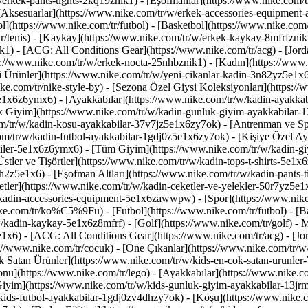
/erkek-pants-tights-2kq19znik1) - [Eşofmanlar](https://www.nike.com/tr
- [Aksesuarlar](https://www.nike.com/tr/w/erkek-accessories-equipme
(https://www.nike.com/tr/futbol) - [Basketbol](https://www.nike.com/
tr/tenis) - [Kaykay](https://www.nike.com/tr/w/erkek-kaykay-8mfrfznik1
1) - [ACG: All Conditions Gear](https://www.nike.com/tr/acg) - [Jord
://www.nike.com/tr/w/erkek-nocta-25nhbznik1) - [Kadın](https://ww
i Ürünler](https://www.nike.com/tr/w/yeni-cikanlar-kadin-3n82yz5e1x6
e.com/tr/nike-style-by) - [Sezona Özel Giysi Koleksiyonları](https:/
z5e1x6z6ymx6)
- [Ayakkabılar](https://www.nike.com/tr/w/kadin-ayakka
k Giyim](https://www.nike.com/tr/w/kadin-gunluk-giyim-ayakkabilar-1
m/tr/w/kadin-kosu-ayakkabilar-37v7jz5e1x6zy7ok) - [Antrenman ve Sp
om/tr/w/kadin-futbol-ayakkabilar-1gdj0z5e1x6zy7ok) - [Kişiye Özel Ay
ysiler-5e1x6z6ymx6) - [Tüm Giyim](https://www.nike.com/tr/w/kadin-gi
stler ve Tişörtler](https://www.nike.com/tr/w/kadin-tops-t-shirts-5e1x6
sh2z5e1x6) - [Eşofman Altları](https://www.nike.com/tr/w/kadin-pants-
tler](https://www.nike.com/tr/w/kadin-ceketler-ve-yelekler-50r7yz5e1x
w/kadin-accessories-equipment-5e1x6zawwpw)
- [Spor](https://www.ni
e.com/tr/ko%C5%9Fu) - [Futbol](https://www.nike.com/tr/futbol) - [Bas
w/kadin-kaykay-5e1x6z8mfrf) - [Golf](https://www.nike.com/tr/golf)
- 
x6) - [ACG: All Conditions Gear](https://www.nike.com/tr/acg) - [Jo
//www.nike.com/tr/cocuk) - [Öne Çıkanlar](https://www.nike.com/tr/w/
 Satan Ürünler](https://www.nike.com/tr/w/kids-en-cok-satan-urunler-
u](https://www.nike.com/tr/lego)
- [Ayakkabılar](https://www.nike.c
iyim](https://www.nike.com/tr/w/kids-gunluk-giyim-ayakkabilar-13jrm
kids-futbol-ayakkabilar-1gdj0zv4dhzy7ok) - [Koşu](https://www.nike.