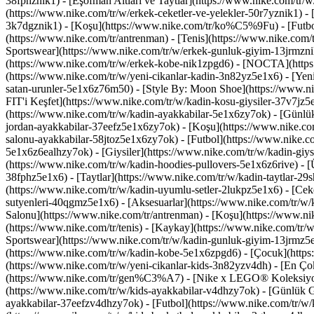
38fphznik1) - [Eşofman Altları ve Taytlar](https://www.nike.com/tr/w
(https://www.nike.com/tr/w/erkek-ceketler-ve-yelekler-50r7yznik1) 
3k7dgznik1) - [Koşu](https://www.nike.com/tr/ko%C5%9Fu) - [Futbol]
(https://www.nike.com/tr/antrenman) - [Tenis](https://www.nike.com/
Sportswear](https://www.nike.com/tr/w/erkek-gunluk-giyim-13jrmznik
(https://www.nike.com/tr/w/erkek-kobe-nik1zpgd6) - [NOCTA](https
(https://www.nike.com/tr/w/yeni-cikanlar-kadin-3n82yz5e1x6) - [Yen
satan-urunler-5e1x6z76m50) - [Style By: Moon Shoe](https://www.nik
FIT'i Keşfet](https://www.nike.com/tr/w/kadin-kosu-giysiler-37v7j
(https://www.nike.com/tr/w/kadin-ayakkabilar-5e1x6zy7ok) - [Günlü
jordan-ayakkabilar-37eefz5e1x6zy7ok) - [Koşu](https://www.nike.co
salonu-ayakkabilar-58jtoz5e1x6zy7ok) - [Futbol](https://www.nike.c
5e1x6z6ealhzy7ok)
- [Giysiler](https://www.nike.com/tr/w/kadin-gi
(https://www.nike.com/tr/w/kadin-hoodies-pullovers-5e1x6z6rive) - [Ü
38fphz5e1x6) - [Taytlar](https://www.nike.com/tr/w/kadin-taytlar-29
(https://www.nike.com/tr/w/kadin-uyumlu-setler-2lukpz5e1x6) - [Ceke
sutyenleri-40qgmz5e1x6) - [Aksesuarlar](https://www.nike.com/tr/
Salonu](https://www.nike.com/tr/antrenman) - [Koşu](https://www.nik
(https://www.nike.com/tr/tenis) - [Kaykay](https://www.nike.com/tr/
Sportswear](https://www.nike.com/tr/w/kadin-gunluk-giyim-13jrmz5e1
(https://www.nike.com/tr/w/kadin-kobe-5e1x6zpgd6) - [Çocuk](https:
(https://www.nike.com/tr/w/yeni-cikanlar-kids-3n82yzv4dh) - [En Çok
(https://www.nike.com/tr/gen%C3%A7) - [Nike x LEGO® Koleksiyon
(https://www.nike.com/tr/w/kids-ayakkabilar-v4dhzy7ok) - [Günlük G
ayakkabilar-37eefzv4dhzy7ok) - [Futbol](https://www.nike.com/tr/w/