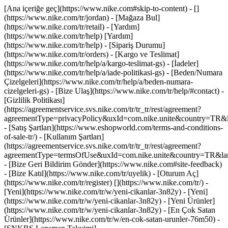
[Ana içeriğe geç](https://www.nike.com#skip-to-content) - []
(https://www.nike.com/tr/jordan)
- [Mağaza Bul]
(https://www.nike.com/tr/retail) - [Yardım]
(https://www.nike.com/tr/help) [Yardım]
(https://www.nike.com/tr/help) - [Sipariş Durumu]
(https://www.nike.com/tr/orders) - [Kargo ve Teslimat]
(https://www.nike.com/tr/help/a/kargo-teslimat-gs) - [İadeler]
(https://www.nike.com/tr/help/a/iade-politikasi-gs) - [Beden/Numara
Çizelgeleri](https://www.nike.com/tr/help/a/beden-numara-
cizelgeleri-gs) - [Bize Ulaş](https://www.nike.com/tr/help/#contact) -
[Gizlilik Politikası]
(https://agreementservice.svs.nike.com/tr/tr_tr/rest/agreement?
agreementType=privacyPolicy&uxId=com.nike.unite&country=TR&la
- [Satış Şartları](https://www.eshopworld.com/terms-and-conditions-
of-sale-tr/) - [Kullanım Şartları]
(https://agreementservice.svs.nike.com/tr/tr_tr/rest/agreement?
agreementType=termsOfUse&uxId=com.nike.unite&country=TR&lang
- [Bize Geri Bildirim Gönder](https://www.nike.com#site-feedback)
- [Bize Katıl](https://www.nike.com/tr/uyelik) - [Oturum Aç]
(https://www.nike.com/tr/register)
[](https://www.nike.com/tr/) -
[Yeni](https://www.nike.com/tr/w/yeni-cikanlar-3n82y) - [Yeni]
(https://www.nike.com/tr/w/yeni-cikanlar-3n82y) - [Yeni Ürünler]
(https://www.nike.com/tr/w/yeni-cikanlar-3n82y) - [En Çok Satan
Ürünler](https://www.nike.com/tr/w/en-cok-satan-urunler-76m50) -