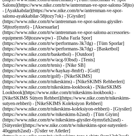
Salonu](https://www.nike.com/tr/w/antrenman-ve-spor-salonu-58jto)
- [Ayakkabılar](https://www.nike.com/tr/w/antrenman-ve-spor-
salonu-ayakkabilar-58jtozy7ok) - [Giysiler]
(https://www.nike.com/tr/w/antrenman-ve-spor-salonu-giysiler-
58jtoz6ymx6) - [Aksesuarlar]
(https://www.nike.com/tr/w/antrenman-ve-spor-salonu-accessories-
equipment-58jtozawwpw)
- [Daha Fazla Spor]
(https://www.nike.com/tr/w/performans-3k7dg) - [Tüm Sporlar]
(https://www.nike.com/tr/w/performans-3k7dg) - [Basketbol]
(https://www.nike.com/tr/basketbol) - [Outdoor]
(https://www.nike.com/tr/w/acg-93bsd) - [Tenis]
(https://www.nike.com/tr/tenis) - [Nike SB]
(https://www.nike.com/tr/w/kaykay-8mfrf) - [Golf]
(https://www.nike.com/tr/golf) - [NikeSKIMS]
(https://www.nike.com/tr/nikeskims) - [NikeSKIMS Rehberleri]
(https://www.nike.com/tr/nikeskims-lookbook) - [NikeSKIMS
Lookbook](https://www.nike.com/tr/nikeskims-lookbook) -
[NikeSKIMS Sütyen Rehberi](https://www.nike.com/tr/nikeskims-
sutyen-rehberi) - [NikeSKIMS Koleksiyon Rehberi]
(https://www.nike.com/tr/nikeskims-koleksiyon-rehberi)
- [Giysiler]
(https://www.nike.com/tr/w/nikeskims-b2asd) - [Tüm Giyim]
(https://www.nike.com/tr/w/nikeskims-giysiler-6ymx6zb2asd) -
[Sütyenler](https://www.nike.com/tr/w/nikeskims-spor-sutyenleri-
40qgmzb2asd) - [Üstler ve Atletler]