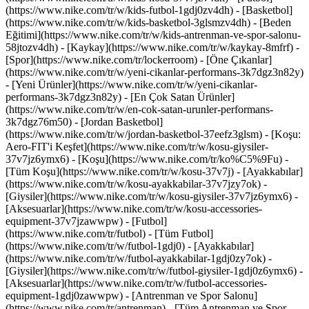
(https://www.nike.com/tr/w/kids-futbol-1gdj0zv4dh) - [Basketbol]
(https://www.nike.com/tr/w/kids-basketbol-3glsmzv4dh) - [Beden
Eğitimi](https://www.nike.com/tr/w/kids-antrenman-ve-spor-salonu-
58jtozv4dh) - [Kaykay](https://www.nike.com/tr/w/kaykay-8mfrf) -
[Spor](https://www.nike.com/tr/lockerroom) - [Öne Çıkanlar]
(https://www.nike.com/tr/w/yeni-cikanlar-performans-3k7dgz3n82y)
- [Yeni Ürünler](https://www.nike.com/tr/w/yeni-cikanlar-
performans-3k7dgz3n82y) - [En Çok Satan Ürünler]
(https://www.nike.com/tr/w/en-cok-satan-urunler-performans-
3k7dgz76m50) - [Jordan Basketbol]
(https://www.nike.com/tr/w/jordan-basketbol-37eefz3glsm) - [Koşu:
Aero-FIT'i Keşfet](https://www.nike.com/tr/w/kosu-giysiler-
37v7jz6ymx6)
- [Koşu](https://www.nike.com/tr/ko%C5%9Fu) -
[Tüm Koşu](https://www.nike.com/tr/w/kosu-37v7j) - [Ayakkabılar]
(https://www.nike.com/tr/w/kosu-ayakkabilar-37v7jzy7ok) -
[Giysiler](https://www.nike.com/tr/w/kosu-giysiler-37v7jz6ymx6) -
[Aksesuarlar](https://www.nike.com/tr/w/kosu-accessories-
equipment-37v7jzawwpw)
- [Futbol]
(https://www.nike.com/tr/futbol) - [Tüm Futbol]
(https://www.nike.com/tr/w/futbol-1gdj0) - [Ayakkabılar]
(https://www.nike.com/tr/w/futbol-ayakkabilar-1gdj0zy7ok) -
[Giysiler](https://www.nike.com/tr/w/futbol-giysiler-1gdj0z6ymx6) -
[Aksesuarlar](https://www.nike.com/tr/w/futbol-accessories-
equipment-1gdj0zawwpw)
- [Antrenman ve Spor Salonu]
(https://www.nike.com/tr/antrenman) - [Tüm Antrenman ve Spor