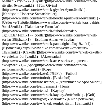
6ealhznik1zy7ok)
- [Giysiler](https://www.nike.com/tr/w/erkek-
giysiler-6ymx6znik1) - [Tüm Giyim]
(https://www.nike.com/tr/w/erkek-giysiler-6ymx6znik1) -
[Kapüşonlu Üstler ve Sweatshirt’ler]
(https://www.nike.com/tr/w/erkek-hoodies-pullovers-6riveznik1) -
[Üstler ve Tişörtler](https://www.nike.com/tr/w/erkek-tops-t-shirts-
9om13znik1) - [Takımlar ve Formalar]
(https://www.nike.com/tr/w/erkek-futbol-formalar-
1gdj0z3a41eznik1) - [Şortlar](https://www.nike.com/tr/w/erkek-
sortlar-38fphznik1) - [Eşofman Altları ve Taytlar]
(https://www.nike.com/tr/w/erkek-pants-tights-2kq19znik1) -
[Eşofmanlar](https://www.nike.com/tr/w/erkek-tracksuits-
1ll2wznik1) - [Ceketler](https://www.nike.com/tr/w/erkek-ceketler-
ve-yelekler-50r7yznik1) - [Aksesuarlar]
(https://www.nike.com/tr/w/erkek-accessories-equipment-
awwpwznik1)
- [Spor](https://www.nike.com/tr/w/erkek-
performans-3k7dgznik1) - [Koşu]
(https://www.nike.com/tr/ko%C5%9Fu) - [Futbol]
(https://www.nike.com/tr/futbol) - [Basketbol]
(https://www.nike.com/tr/basketbol) - [Antrenman ve Spor Salonu]
(https://www.nike.com/tr/antrenman) - [Tenis]
(https://www.nike.com/tr/tenis) - [Kaykay]
(https://www.nike.com/tr/w/erkek-kaykay-8mfrfznik1) - [Golf]
(https://www.nike.com/tr/golf)
- Markalar - [Nike Sportswear]
(https://www.nike.com/tr/w/erkek-gunluk-giyim-13jrmznik1) -