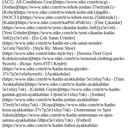
[ACG: All Conditions Gear](https://www.nike.com/tr/acg) -
[Jordan](https://www.nike.com/tr/w/erkek-jordan-37eefznik1) -
[Kobe](https://www.nike.com/tr/w/erkek-kobe-nik1zpgd6) -
[NOCTA](https://www.nike.com/tr/w/erkek-nocta-25nhbznik1) -
[Kadın](https://www.nike.com/tr/kad%C4%B1n) - [Öne Çıkanlar]
(https://www.nike.com/tr/w/yeni-cikanlar-kadin-3n82yz5e1x6) -
[Yeni Ürünler](https://www.nike.com/tr/w/yeni-cikanlar-kadin-
3n82yz5e1x6) - [En Çok Satan Ürünler]
(https://www.nike.com/tr/w/kadin-en-cok-satan-urunler-
5e1x6z76m50) - [Style By: Moon Shoe]
(https://www.nike.com/tr/nike-style-by) - [Sezona Özel Giysi
Koleksiyonları](https://www.nike.com/tr/w/seasonal-clothing-packs-
9yawh) - [Koşu: Aero-FIT'i Keşfet]
(https://www.nike.com/tr/w/kadin-kosu-giysiler-
37v7jz5e1x6z6ymx6)
- [Ayakkabılar]
(https://www.nike.com/tr/w/kadin-ayakkabilar-5e1x6zy7ok) - [Tüm
Ayakkabılar](https://www.nike.com/tr/w/kadin-ayakkabilar-
5e1x6zy7ok) - [Günlük Giyim](https://www.nike.com/tr/w/kadin-
gunluk-giyim-ayakkabilar-13jrmz5e1x6zy7ok) - [Jordan]
(https://www.nike.com/tr/w/kadin-jordan-ayakkabilar-
37eefz5e1x6zy7ok) - [Koşu](https://www.nike.com/tr/w/kadin-
kosu-ayakkabilar-37v7jz5e1x6zy7ok) - [Antrenman ve Spor
Salonu](https://www.nike.com/tr/w/kadin-antrenman-ve-spor-
salonu-ayakkabilar-58jtoz5e1x6zy7ok) - [Futbol]
(https://www.nike.com/tr/w/kadin-futbol-ayakkabilar-