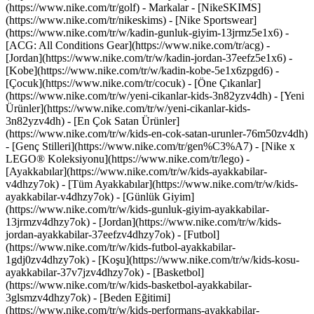
(https://www.nike.com/tr/golf)
- Markalar - [NikeSKIMS]
(https://www.nike.com/tr/nikeskims) - [Nike Sportswear]
(https://www.nike.com/tr/w/kadin-gunluk-giyim-13jrmz5e1x6) -
[ACG: All Conditions Gear](https://www.nike.com/tr/acg) -
[Jordan](https://www.nike.com/tr/w/kadin-jordan-37eefz5e1x6) -
[Kobe](https://www.nike.com/tr/w/kadin-kobe-5e1x6zpgd6) -
[Çocuk](https://www.nike.com/tr/cocuk) - [Öne Çıkanlar]
(https://www.nike.com/tr/w/yeni-cikanlar-kids-3n82yzv4dh) - [Yeni
Ürünler](https://www.nike.com/tr/w/yeni-cikanlar-kids-
3n82yzv4dh) - [En Çok Satan Ürünler]
(https://www.nike.com/tr/w/kids-en-cok-satan-urunler-76m50zv4dh)
- [Genç Stilleri](https://www.nike.com/tr/gen%C3%A7) - [Nike x
LEGO® Koleksiyonu](https://www.nike.com/tr/lego)
-
[Ayakkabılar](https://www.nike.com/tr/w/kids-ayakkabilar-
v4dhzy7ok) - [Tüm Ayakkabılar](https://www.nike.com/tr/w/kids-
ayakkabilar-v4dhzy7ok) - [Günlük Giyim]
(https://www.nike.com/tr/w/kids-gunluk-giyim-ayakkabilar-
13jrmzv4dhzy7ok) - [Jordan](https://www.nike.com/tr/w/kids-
jordan-ayakkabilar-37eefzv4dhzy7ok) - [Futbol]
(https://www.nike.com/tr/w/kids-futbol-ayakkabilar-
1gdj0zv4dhzy7ok) - [Koşu](https://www.nike.com/tr/w/kids-kosu-
ayakkabilar-37v7jzv4dhzy7ok) - [Basketbol]
(https://www.nike.com/tr/w/kids-basketbol-ayakkabilar-
3glsmzv4dhzy7ok) - [Beden Eğitimi]
(https://www.nike.com/tr/w/kids-performans-ayakkabilar-