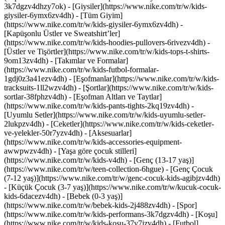
3k7dgzv4dhzy7ok)
- [Giysiler](https://www.nike.com/tr/w/kids-
giysiler-6ymx6zv4dh) - [Tüm Giyim]
(https://www.nike.com/tr/w/kids-giysiler-6ymx6zv4dh) -
[Kapüşonlu Üstler ve Sweatshirt’ler]
(https://www.nike.com/tr/w/kids-hoodies-pullovers-6rivezv4dh) -
[Üstler ve Tişörtler](https://www.nike.com/tr/w/kids-tops-t-shirts-
9om13zv4dh) - [Takımlar ve Formalar]
(https://www.nike.com/tr/w/kids-futbol-formalar-
1gdj0z3a41ezv4dh) - [Eşofmanlar](https://www.nike.com/tr/w/kids-
tracksuits-1ll2wzv4dh) - [Şortlar](https://www.nike.com/tr/w/kids-
sortlar-38fphzv4dh) - [Eşofman Altları ve Taytlar]
(https://www.nike.com/tr/w/kids-pants-tights-2kq19zv4dh) -
[Uyumlu Setler](https://www.nike.com/tr/w/kids-uyumlu-setler-
2lukpzv4dh) - [Ceketler](https://www.nike.com/tr/w/kids-ceketler-
ve-yelekler-50r7yzv4dh) - [Aksesuarlar]
(https://www.nike.com/tr/w/kids-accessories-equipment-
awwpwzv4dh)
- [Yaşa göre çocuk stilleri]
(https://www.nike.com/tr/w/kids-v4dh) - [Genç (13-17 yaş)]
(https://www.nike.com/tr/w/teen-collection-6hgue) - [Genç Çocuk
(7-12 yaş)](https://www.nike.com/tr/w/genc-cocuk-kids-agibjzv4dh)
- [Küçük Çocuk (3-7 yaş)](https://www.nike.com/tr/w/kucuk-cocuk-
kids-6dacezv4dh) - [Bebek (0-3 yaş)]
(https://www.nike.com/tr/w/bebek-kids-2j488zv4dh)
- [Spor]
(https://www.nike.com/tr/w/kids-performans-3k7dgzv4dh) - [Koşu]
(https://www.nike.com/tr/w/kids-kosu-37v7jzv4dh) - [Futbol]