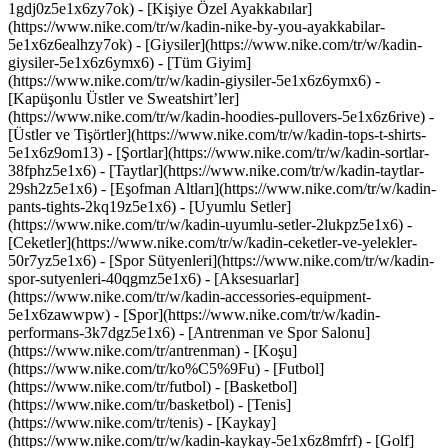
1gdj0z5e1x6zy7ok) - [Kişiye Özel Ayakkabılar]
(https://www.nike.com/tr/w/kadin-nike-by-you-ayakkabilar-
5e1x6z6ealhzy7ok)
- [Giysiler](https://www.nike.com/tr/w/kadin-
giysiler-5e1x6z6ymx6) - [Tüm Giyim]
(https://www.nike.com/tr/w/kadin-giysiler-5e1x6z6ymx6) -
[Kapüşonlu Üstler ve Sweatshirt’ler]
(https://www.nike.com/tr/w/kadin-hoodies-pullovers-5e1x6z6rive) -
[Üstler ve Tişörtler](https://www.nike.com/tr/w/kadin-tops-t-shirts-
5e1x6z9om13) - [Şortlar](https://www.nike.com/tr/w/kadin-sortlar-
38fphz5e1x6) - [Taytlar](https://www.nike.com/tr/w/kadin-taytlar-
29sh2z5e1x6) - [Eşofman Altları](https://www.nike.com/tr/w/kadin-
pants-tights-2kq19z5e1x6) - [Uyumlu Setler]
(https://www.nike.com/tr/w/kadin-uyumlu-setler-2lukpz5e1x6) -
[Ceketler](https://www.nike.com/tr/w/kadin-ceketler-ve-yelekler-
50r7yz5e1x6) - [Spor Sütyenleri](https://www.nike.com/tr/w/kadin-
spor-sutyenleri-40qgmz5e1x6) - [Aksesuarlar]
(https://www.nike.com/tr/w/kadin-accessories-equipment-
5e1x6zawwpw)
- [Spor](https://www.nike.com/tr/w/kadin-
performans-3k7dgz5e1x6) - [Antrenman ve Spor Salonu]
(https://www.nike.com/tr/antrenman) - [Koşu]
(https://www.nike.com/tr/ko%C5%9Fu) - [Futbol]
(https://www.nike.com/tr/futbol) - [Basketbol]
(https://www.nike.com/tr/basketbol) - [Tenis]
(https://www.nike.com/tr/tenis) - [Kaykay]
(https://www.nike.com/tr/w/kadin-kaykay-5e1x6z8mfrf) - [Golf]