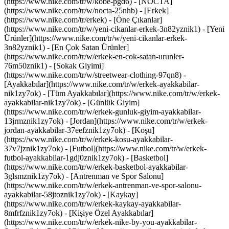
(https://www.nike.com/tr/w/kobe-pgd6) - [NOCTA]
(https://www.nike.com/tr/w/nocta-25nhb) - [Erkek]
(https://www.nike.com/tr/erkek) - [Öne Çıkanlar]
(https://www.nike.com/tr/w/yeni-cikanlar-erkek-3n82yznik1) - [Yeni
Ürünler](https://www.nike.com/tr/w/yeni-cikanlar-erkek-
3n82yznik1) - [En Çok Satan Ürünler]
(https://www.nike.com/tr/w/erkek-en-cok-satan-urunler-
76m50znik1) - [Sokak Giyimi]
(https://www.nike.com/tr/w/streetwear-clothing-97qn8)
-
[Ayakkabılar](https://www.nike.com/tr/w/erkek-ayakkabilar-
nik1zy7ok) - [Tüm Ayakkabılar](https://www.nike.com/tr/w/erkek-
ayakkabilar-nik1zy7ok) - [Günlük Giyim]
(https://www.nike.com/tr/w/erkek-gunluk-giyim-ayakkabilar-
13jrmznik1zy7ok) - [Jordan](https://www.nike.com/tr/w/erkek-
jordan-ayakkabilar-37eefznik1zy7ok) - [Koşu]
(https://www.nike.com/tr/w/erkek-kosu-ayakkabilar-
37v7jznik1zy7ok) - [Futbol](https://www.nike.com/tr/w/erkek-
futbol-ayakkabilar-1gdj0znik1zy7ok) - [Basketbol]
(https://www.nike.com/tr/w/erkek-basketbol-ayakkabilar-
3glsmznik1zy7ok) - [Antrenman ve Spor Salonu]
(https://www.nike.com/tr/w/erkek-antrenman-ve-spor-salonu-
ayakkabilar-58jtoznik1zy7ok) - [Kaykay]
(https://www.nike.com/tr/w/erkek-kaykay-ayakkabilar-
8mfrfznik1zy7ok) - [Kişiye Özel Ayakkabılar]
(https://www.nike.com/tr/w/erkek-nike-by-you-ayakkabilar-