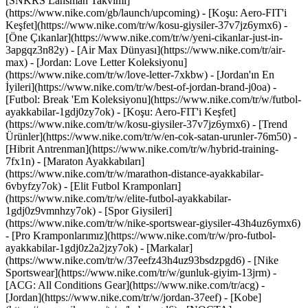
[SNKRS Lansman Takvimi]
(https://www.nike.com/gb/launch/upcoming) - [Koşu: Aero-FIT'i
Keşfet](https://www.nike.com/tr/w/kosu-giysiler-37v7jz6ymx6)
-
[Öne Çıkanlar](https://www.nike.com/tr/w/yeni-cikanlar-just-in-
3apgqz3n82y) - [Air Max Dünyası](https://www.nike.com/tr/air-
max) - [Jordan: Love Letter Koleksiyonu]
(https://www.nike.com/tr/w/love-letter-7xkbw) - [Jordan'ın En
İyileri](https://www.nike.com/tr/w/best-of-jordan-brand-j0oa) -
[Futbol: Break 'Em Koleksiyonu](https://www.nike.com/tr/w/futbol-
ayakkabilar-1gdj0zy7ok) - [Koşu: Aero-FIT'i Keşfet]
(https://www.nike.com/tr/w/kosu-giysiler-37v7jz6ymx6)
- [Trend
Ürünler](https://www.nike.com/tr/w/en-cok-satan-urunler-76m50) -
[Hibrit Antrenman](https://www.nike.com/tr/w/hybrid-training-
7fx1n) - [Maraton Ayakkabıları]
(https://www.nike.com/tr/w/marathon-distance-ayakkabilar-
6vbyfzy7ok) - [Elit Futbol Kramponları]
(https://www.nike.com/tr/w/elite-futbol-ayakkabilar-
1gdj0z9vmnhzy7ok) - [Spor Giysileri]
(https://www.nike.com/tr/w/nike-sportswear-giysiler-43h4uz6ymx6)
- [Pro Kramponlarımız](https://www.nike.com/tr/w/pro-futbol-
ayakkabilar-1gdj0z2a2jzy7ok)
- [Markalar]
(https://www.nike.com/tr/w/37eefz43h4uz93bsdzpgd6) - [Nike
Sportswear](https://www.nike.com/tr/w/gunluk-giyim-13jrm) -
[ACG: All Conditions Gear](https://www.nike.com/tr/acg) -
[Jordan](https://www.nike.com/tr/w/jordan-37eef) - [Kobe]